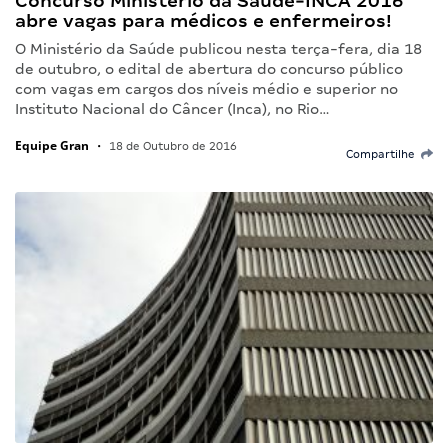
Concurso Ministério da Saúde-INCA 2016
abre vagas para médicos e enfermeiros!
O Ministério da Saúde publicou nesta terça-fera, dia 18
de outubro, o edital de abertura do concurso público
com vagas em cargos dos níveis médio e superior no
Instituto Nacional do Câncer (Inca), no Rio…
Equipe Gran
•
18 de Outubro de 2016
Compartilhe