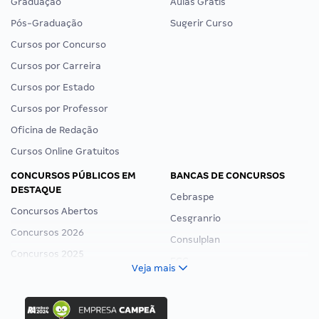
Graduação
Aulas Grátis
Pós-Graduação
Sugerir Curso
Cursos por Concurso
Cursos por Carreira
Cursos por Estado
Cursos por Professor
Oficina de Redação
Cursos Online Gratuitos
CONCURSOS PÚBLICOS EM
BANCAS DE CONCURSOS
DESTAQUE
Cebraspe
Concursos Abertos
Cesgranrio
Concursos 2026
Consulplan
Concursos 2025
FCC
Veja mais
Concurso Nacional Unificado
FGV
Concurso Ibama
Idecan
Concurso MPU