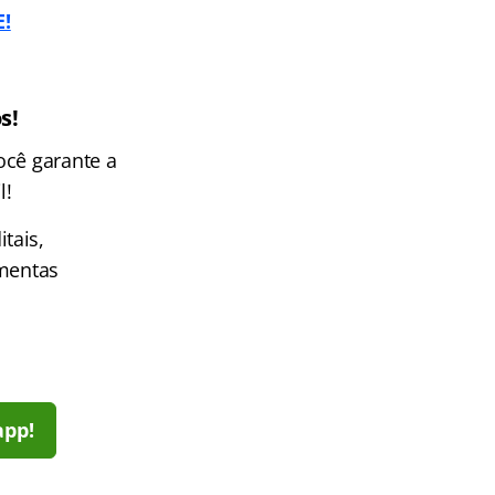
E!
s!
ocê garante a
l!
tais,
amentas
app!