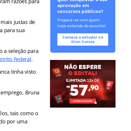
oram razões para
aprovação em
concursos públicos?
Prepare-se com quem
 mais justas de
mais entende do assunto!
ra para sua
Comece a estudar no
Gran Cursos
o a seleção para
strito Federal
.
nca tinha visto
esemprego, Bruna
ios, tais como o
tado por uma