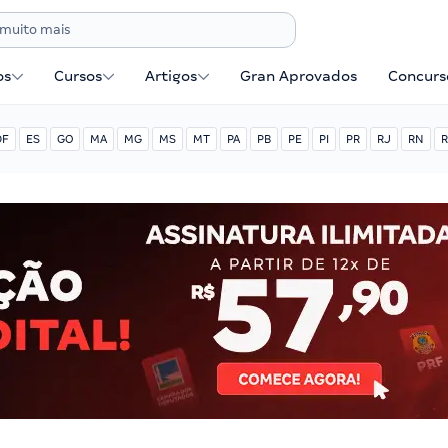
os
Cursos
Artigos
Gran Aprovados
Concurse
DF
ES
GO
MA
MG
MS
MT
PA
PB
PE
PI
PR
RJ
RN
R