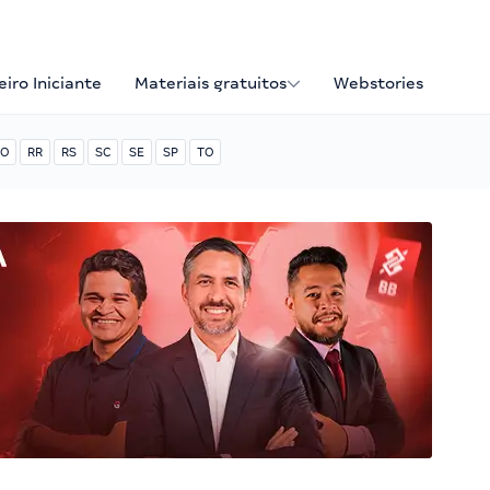
iro Iniciante
Materiais gratuitos
Webstories
O
RR
RS
SC
SE
SP
TO