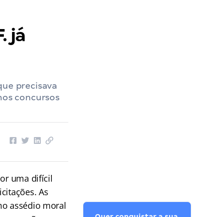
. já
que precisava
nos concursos
or uma difícil
citações. As
mo assédio moral
Quer conquistar a sua