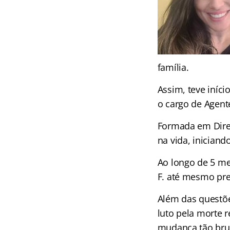
família.
Assim, teve iníc
o cargo de Agent
Formada em Direi
na vida, iniciand
Ao longo de 5 me
F. até mesmo pre
Além das questões
luto pela morte 
mudança tão bru