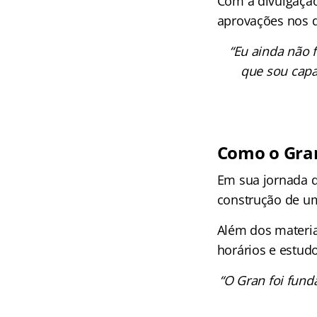
Com a divulgaçã
aprovações nos d
“Eu ainda não 
que sou capa
Como o Gran
Em sua jornada d
construção de u
Além dos materiai
horários e estudo
“O Gran foi fund