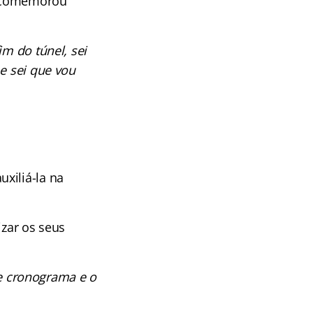
a comemorou
m do túnel, sei
e sei que vou
xiliá-la na
izar os seus
de cronograma e o