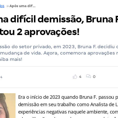
dos
››
Após uma difícil demissão, Bruna F. já conquistou 2 aprovações!
 difícil demissão, Bruna F
tou 2 aprovações!
são do setor privado, em 2023, Bruna F. decidiu 
mudança de vida. Agora, comemora aprovações 
iba mais!
4
0
24
Era o início de 2023 quando Bruna F. passou p
demissão em seu trabalho como Analista de Li
experiências negativas naquele ambiente, co