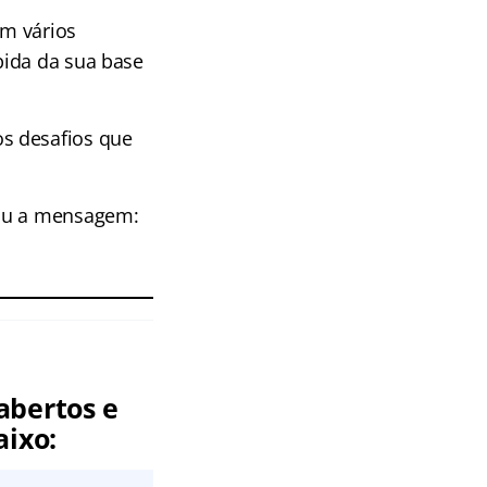
em vários
pida da sua base
s desafios que
xou a mensagem:
abertos e
aixo: