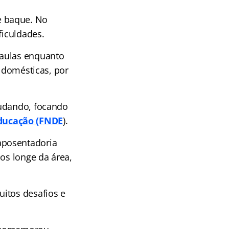
e baque. No
ficuldades.
oaulas enquanto
s domésticas, por
tudando, focando
ducação (FNDE
).
aposentadoria
os longe da área,
itos desafios e