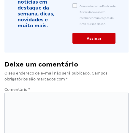
notícias em
Concordo com a Política de
destaque da
Privacidade e aceito
semana, dicas,
receber comunicações do
novidades e
Gran Cursos Online.
muito mais.
Deixe um comentário
O seu endereço de e-mail não será publicado.
Campos
obrigatórios são marcados com
*
Comentário
*