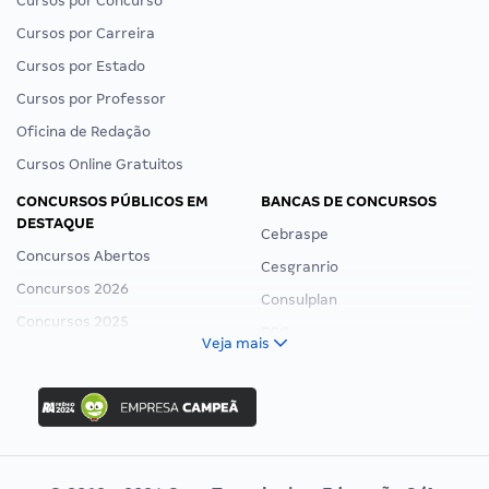
Cursos por Concurso
Cursos por Carreira
Cursos por Estado
Cursos por Professor
Oficina de Redação
Cursos Online Gratuitos
CONCURSOS PÚBLICOS EM
BANCAS DE CONCURSOS
DESTAQUE
Cebraspe
Concursos Abertos
Cesgranrio
Concursos 2026
Consulplan
Concursos 2025
FCC
Veja mais
Concurso Nacional Unificado
FGV
Concurso Ibama
Idecan
Concurso MPU
Selecon
Editais publicados
Uniase