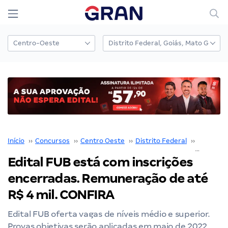
Início
››
Concursos
››
Centro Oeste
››
Distrito Federal
››
Brasília
›
Edital FUB está com inscrições
encerradas. Remuneração de até
R$ 4 mil. CONFIRA
Edital FUB oferta vagas de níveis médio e superior.
Provas objetivas serão aplicadas em maio de 2022.