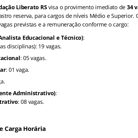
dação Liberato RS
visa o provimento imediato de
34 
tro reserva, para cargos de níveis Médio e Superior. C
 vagas previstas e a remuneração conforme o cargo:
Analista Educacional e Técnico)
:
as disciplinas): 19 vagas.
acional
: 05 vagas.
lar
: 01 vaga.
ga.
ente Administrativo)
:
trativo
: 08 vagas.
 Carga Horária