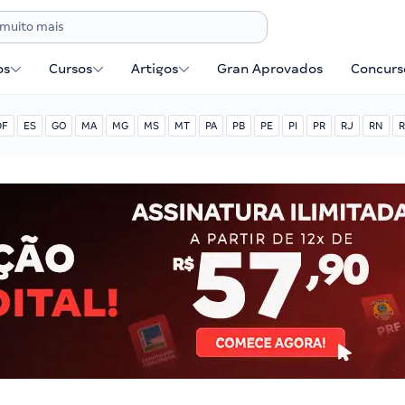
os
Cursos
Artigos
Gran Aprovados
Concurse
DF
ES
GO
MA
MG
MS
MT
PA
PB
PE
PI
PR
RJ
RN
R