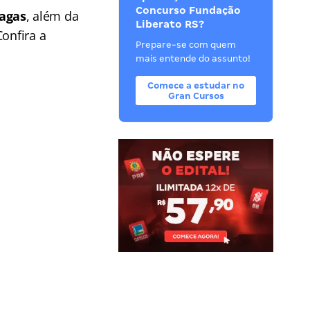
Concurso Fundação
vagas
, além da
Liberato RS?
onfira a
Prepare-se com quem
mais entende do assunto!
Comece a estudar no
Gran Cursos