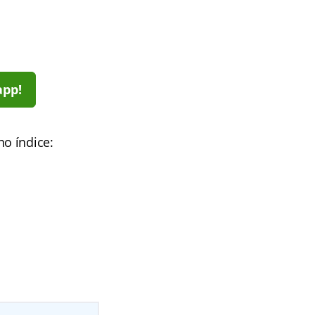
app!
o índice: