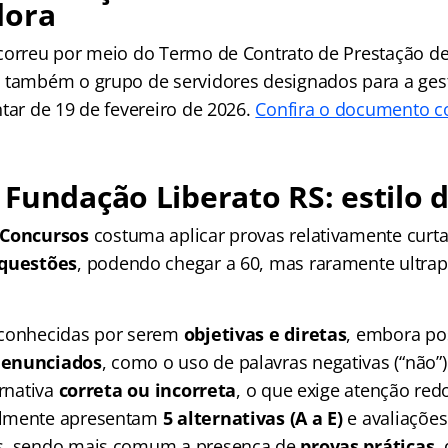
dora
correu por meio do Termo de Contrato de Prestação de
 também o grupo de servidores designados para a gest
tar de 19 de fevereiro de 2026.
Confira o documento c
Fundação Liberato RS: estilo 
 Concursos
costuma aplicar provas relativamente curt
 questões
, podendo chegar a 60, mas raramente ultra
 conhecidas por serem
objetivas e diretas
, embora po
 enunciados
, como o uso de palavras negativas (“não”)
ernativa
correta ou incorreta
, o que exige atenção red
almente apresentam
5 alternativas (A a E)
e avaliações
s, sendo mais comum a presença de
provas práticas
,