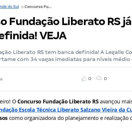
nde do Sul
››
Concurso Fundação Liberato RS já tem banca definida! VEJA
o Fundação Liberato RS j
efinida! VEJA
ção Liberato RS tem banca definida! A Legalle C
rtame com 34 vagas imediatas para níveis médio e
0
0
26
eiro! O
Concurso Fundação Liberato RS
avançou mai
ndação Escola Técnica Liberato Salzano Vieira da 
rsos
como organizadora do planejamento e realização 