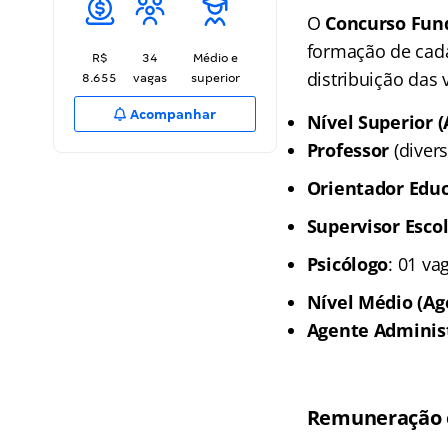
O
Concurso Fun
formação de cadas
R$
34
Médio e
distribuição das
8.655
vagas
superior
Acompanhar
Nível Superior (
Professor
(divers
Orientador Educ
Supervisor Esco
Psicólogo
: 01 va
Nível Médio (Ag
Agente Adminis
Remuneração e