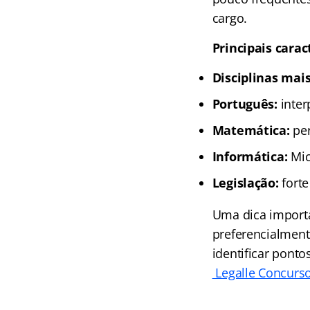
cargo.
Principais carac
Disciplinas mai
Português:
inter
Matemática:
per
Informática:
Mic
Legislação:
forte
Uma dica importa
preferencialment
identificar pont
Legalle Concurso