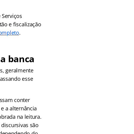
 Serviços
ão e fiscalização
ompleto
.
da banca
as, geralmente
passando esse
ssam conter
 e a alternância
obrada na leitura.
 discursivas são
 dependendo do