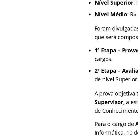
Nível Superior
:
Nível Médio
: R$
Foram divulgada
que será compost
1ª Etapa – Prova
cargos.
2ª Etapa – Avali
de nível Superior
A prova objetiva 
Supervisor
, a e
de Conhecimentos
Para o cargo de
Informática, 10 d