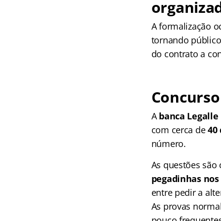
organiza
A formalização o
tornando público
do contrato a con
Concurso 
A
banca Legalle
com cerca de
40
número.
As questões são
pegadinhas nos
entre pedir a alt
As provas norm
pouco frequente