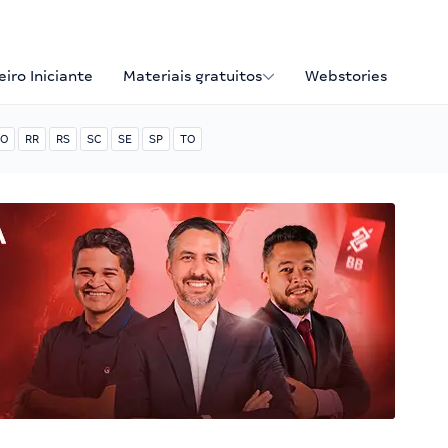
iro Iniciante
Materiais gratuitos
Webstories
O
RR
RS
SC
SE
SP
TO