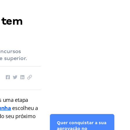
á tem
oncursos
 superior.
s uma etapa
Cunha
escolheu a
do seu próximo
Quer conquistar a sua
aprovação no