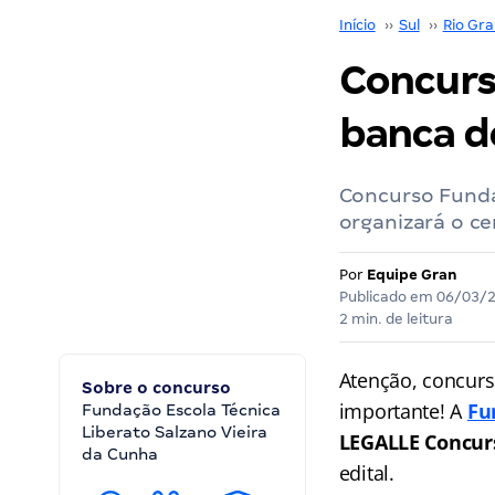
Início
››
Sul
››
Rio Gra
Concurs
banca d
Concurso Funda
organizará o ce
Por
Equipe Gran
Publicado em
06/03/
2 min. de leitura
Atenção, concurs
Sobre o concurso
importante! A
Fu
Fundação Escola Técnica
Liberato Salzano Vieira
LEGALLE Concu
da Cunha
edital.