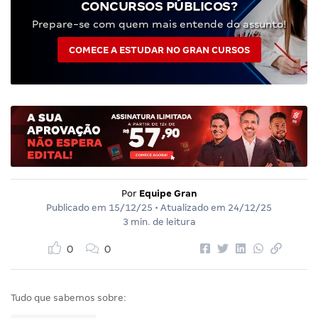
CONCURSOS PÚBLICOS?
Prepare-se com quem mais entende do assunto!
COMECE A ESTUDAR NO GRAN CURSOS
Por
Equipe Gran
Publicado em
15/12/25
• Atualizado em
24/12/25
3 min. de leitura
0
0
Tudo que sabemos sobre: