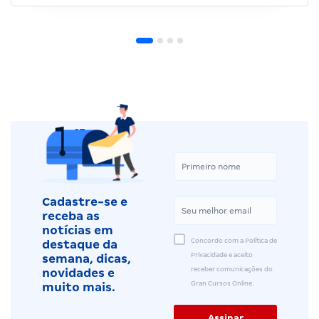
Cadastre-se e
receba as
notícias em
Concordo com a Política de
destaque da
Privacidade e aceito
semana, dicas,
receber comunicações do
novidades e
Gran Cursos Online.
muito mais.