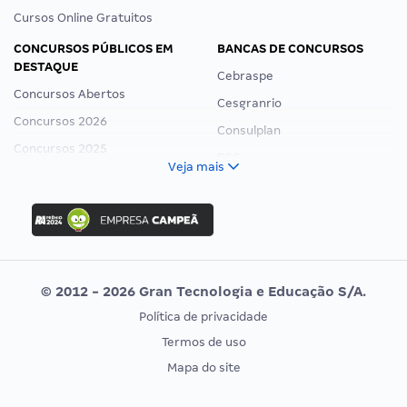
Cursos Online Gratuitos
CONCURSOS PÚBLICOS EM
BANCAS DE CONCURSOS
DESTAQUE
Cebraspe
Concursos Abertos
Cesgranrio
Concursos 2026
Consulplan
Concursos 2025
FCC
Veja mais
Concurso Nacional Unificado
FGV
Concurso Ibama
Idecan
Concurso MPU
Selecon
Editais publicados
Uniase
© 2012 - 2026 Gran Tecnologia e Educação S/A.
Vunesp
Política de privacidade
CONCURSOS POR PROFISSÃO
EXAME DE ORDEM
Termos de uso
Concursos Administrativos
OAB
Mapa do site
Concursos Educação
Prova OAB
Concursos Fiscais
Calendário OAB