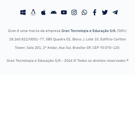
Concursos Educação
Prova OAB
Concursos Fiscais
Calendário OAB
Concursos Jurídicos
Questões OAB
Concursos Militares
Recursos OAB
Gran é uma marca da empresa
Gran Tecnologia e Educação S/A
, CNPJ:
Concursos Policiais
Exame de Ordem
18.260.822/0001-77, SBS Quadra 02, Bloco J, Lote 10, Edifício Carlton
Concursos Saúde
Tower, Sala 201, 2º Andar, Asa Sul, Brasília-DF, CEP 70.070-120.
Concursos Tribunais
Gran Tecnologia e Educação S/A - 2026 © Todos os direitos reservados ®
Residência Multiprofissional