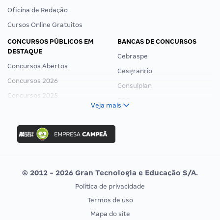
Oficina de Redação
Cursos Online Gratuitos
CONCURSOS PÚBLICOS EM
BANCAS DE CONCURSOS
DESTAQUE
Cebraspe
Concursos Abertos
Cesgranrio
Concursos 2026
Consulplan
Concursos 2025
FCC
Veja mais
Concurso Nacional Unificado
FGV
Concurso Ibama
Idecan
Concurso MPU
Selecon
Editais publicados
Uniase
© 2012 - 2026 Gran Tecnologia e Educação S/A.
Vunesp
Política de privacidade
CONCURSOS POR PROFISSÃO
EXAME DE ORDEM
Termos de uso
Concursos Administrativos
OAB
Mapa do site