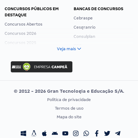
CONCURSOS PÚBLICOS EM
BANCAS DE CONCURSOS
DESTAQUE
Cebraspe
Concursos Abertos
Cesgranrio
Concursos 2026
Consulplan
Concursos 2025
FCC
Veja mais
Concurso Nacional Unificado
FGV
Concurso Ibama
Idecan
Concurso MPU
Selecon
Editais publicados
Uniase
© 2012 - 2026 Gran Tecnologia e Educação S/A.
Vunesp
Política de privacidade
CONCURSOS POR PROFISSÃO
EXAME DE ORDEM
Termos de uso
Concursos Administrativos
OAB
Mapa do site
Concursos Educação
Prova OAB
Concursos Fiscais
Calendário OAB