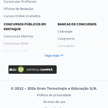
Cursos por Professor
Oficina de Redação
Cursos Online Gratuitos
CONCURSOS PÚBLICOS EM
BANCAS DE CONCURSOS
DESTAQUE
Cebraspe
Concursos Abertos
Cesgranrio
Concursos 2026
Consulplan
Concursos 2025
FCC
Veja mais
Concurso Nacional Unificado
FGV
Concurso Ibama
Idecan
Concurso MPU
Selecon
Editais publicados
Uniase
© 2012 - 2026 Gran Tecnologia e Educação S/A.
Vunesp
Política de privacidade
CONCURSOS POR PROFISSÃO
EXAME DE ORDEM
Termos de uso
Concursos Administrativos
OAB