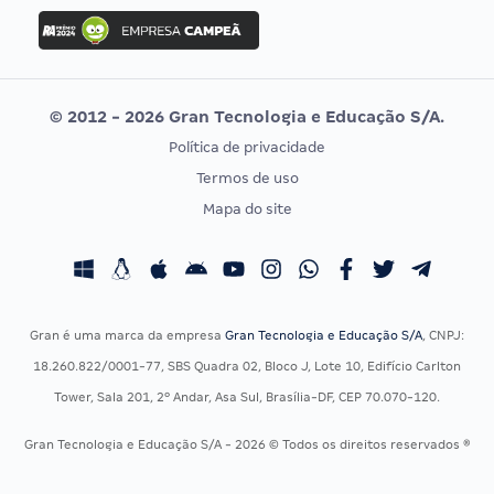
Concurso Ibama
Idecan
Concurso MPU
Selecon
Editais publicados
Uniase
© 2012 - 2026 Gran Tecnologia e Educação S/A.
Vunesp
Política de privacidade
CONCURSOS POR PROFISSÃO
EXAME DE ORDEM
Termos de uso
Concursos Administrativos
OAB
Mapa do site
Concursos Educação
Prova OAB
Concursos Fiscais
Calendário OAB
Concursos Jurídicos
Questões OAB
Concursos Militares
Recursos OAB
Gran é uma marca da empresa
Gran Tecnologia e Educação S/A
, CNPJ:
Concursos Policiais
Exame de Ordem
18.260.822/0001-77, SBS Quadra 02, Bloco J, Lote 10, Edifício Carlton
Concursos Saúde
Tower, Sala 201, 2º Andar, Asa Sul, Brasília-DF, CEP 70.070-120.
Concursos Tribunais
Gran Tecnologia e Educação S/A - 2026 © Todos os direitos reservados ®
Residência Multiprofissional