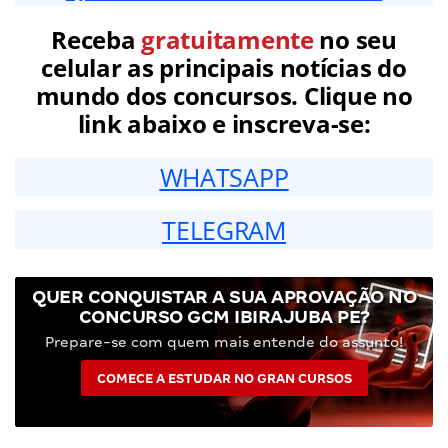
Receba
gratuitamente
no seu
celular as principais notícias do
mundo dos concursos. Clique no
link abaixo e inscreva-se:
WHATSAPP
TELEGRAM
QUER CONQUISTAR A SUA APROVAÇÃO NO
CONCURSO GCM IBIRAJUBA PE?
Prepare-se com quem mais entende do assunto!
COMECE A ESTUDAR NO GRAN CURSOS