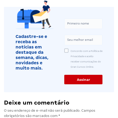
Cadastre-se e
receba as
notícias em
Concordo com a Política de
destaque da
Privacidade e aceito
semana, dicas,
receber comunicações do
novidades e
Gran Cursos Online.
muito mais.
Deixe um comentário
O seu endereço de e-mail não será publicado.
Campos
obrigatórios são marcados com
*