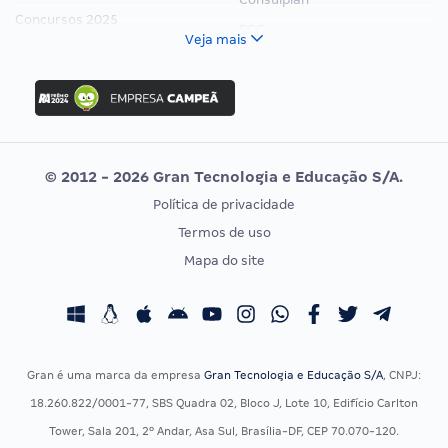
Concursos 2025
FCC
Veja mais
Concurso Nacional Unificado
FGV
Concurso Ibama
Idecan
Concurso MPU
Selecon
Editais publicados
Uniase
© 2012 - 2026 Gran Tecnologia e Educação S/A.
Vunesp
Política de privacidade
CONCURSOS POR PROFISSÃO
EXAME DE ORDEM
Termos de uso
Concursos Administrativos
OAB
Mapa do site
Concursos Educação
Prova OAB
Concursos Fiscais
Calendário OAB
Concursos Jurídicos
Questões OAB
Concursos Militares
Recursos OAB
Gran é uma marca da empresa
Gran Tecnologia e Educação S/A
, CNPJ:
Concursos Policiais
Exame de Ordem
18.260.822/0001-77, SBS Quadra 02, Bloco J, Lote 10, Edifício Carlton
Concursos Saúde
Tower, Sala 201, 2º Andar, Asa Sul, Brasília-DF, CEP 70.070-120.