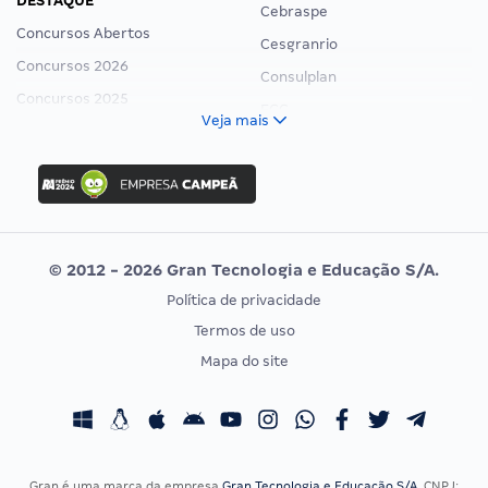
DESTAQUE
Cebraspe
Concursos Abertos
Cesgranrio
Concursos 2026
Consulplan
Concursos 2025
FCC
Veja mais
Concurso Nacional Unificado
FGV
Concurso Ibama
Idecan
Concurso MPU
Selecon
Editais publicados
Uniase
© 2012 - 2026 Gran Tecnologia e Educação S/A.
Vunesp
Política de privacidade
CONCURSOS POR PROFISSÃO
EXAME DE ORDEM
Termos de uso
Concursos Administrativos
OAB
Mapa do site
Concursos Educação
Prova OAB
Concursos Fiscais
Calendário OAB
Concursos Jurídicos
Questões OAB
Concursos Militares
Recursos OAB
Gran é uma marca da empresa
Gran Tecnologia e Educação S/A
, CNPJ: