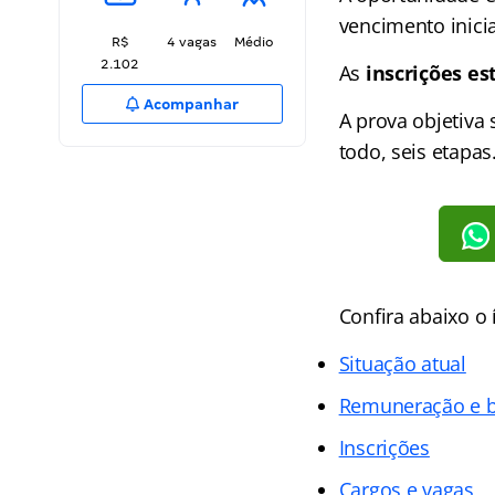
vencimento inici
R$
4 vagas
Médio
2.102
As
inscrições es
Acompanhar
A prova objetiva 
todo, seis etapas
Confira abaixo o
Situação atual
Remuneração e b
Inscrições
Cargos e vagas