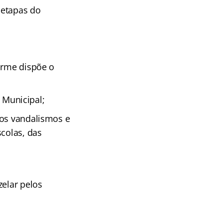
 etapas do
orme dispõe o
o Municipal;
nos vandalismos e
scolas, das
zelar pelos