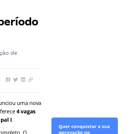
período
ção de
anunciou uma nova
oferece
4 vagas
pal I
.
Quer conquistar a sua
completo. O
aprovação no