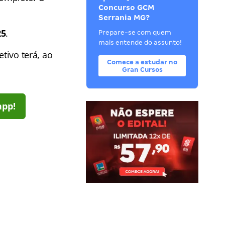
Concurso GCM
Serrania MG?
25
.
Prepare-se com quem
mais entende do assunto!
tivo terá, ao
Comece a estudar no
Gran Cursos
app!