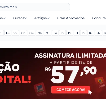
os
Cursos
Artigos
Gran Aprovados
Concurse
DF
ES
GO
MA
MG
MS
MT
PA
PB
PE
PI
PR
RJ
RN
R