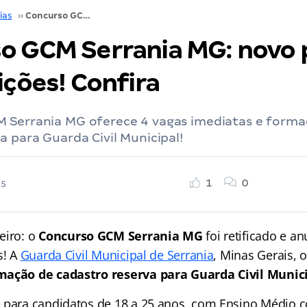
ias
››
Concurso GCM Serrania MG: novo período de inscrições! Confira
o GCM Serrania MG: novo 
ições! Confira
 Serrania MG oferece 4 vagas imediatas e forma
a para Guarda Civil Municipal!
1
0
25
eiro: o
Concurso GCM Serrania MG
foi retificado e 
s! A
Guarda Civil Municipal de Serrania
, Minas Gerais, 
mação de cadastro reserva para Guarda Civil Munici
 para candidatos de 18 a 25 anos, com Ensino Médio 