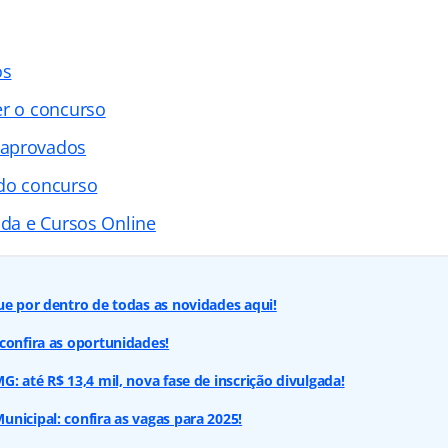
os
er o concurso
 aprovados
 do concurso
ada e Cursos Online
ue por dentro de todas as novidades aqui!
confira as oportunidades!
: até R$ 13,4 mil, nova fase de inscrição divulgada!
nicipal: confira as vagas para 2025!