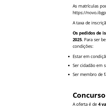
As matrículas po
https://novo.ibg
A taxa de inscriç
Os pedidos de i
2025
. Para ser b
condições:
Estar em condiçã
Ser cidadão em 
Ser membro de fa
Concurso
A oferta é de
4 v