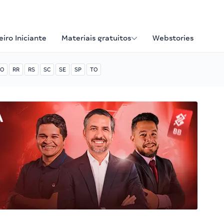
iro Iniciante
Materiais gratuitos
Webstories
O
RR
RS
SC
SE
SP
TO