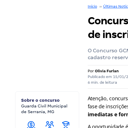
Início
››
Últimas Notíc
Concurs
de inscr
O Concurso GCM
cadastro reserv
Por
Olivia Furlan
Publicado em
15/01/
6 min. de leitura
Atenção, concurs
Sobre o concurso
fase de inscriçõe
Guarda Civil Municipal
de Serrania, MG
imediatas e for
A oportunidade é