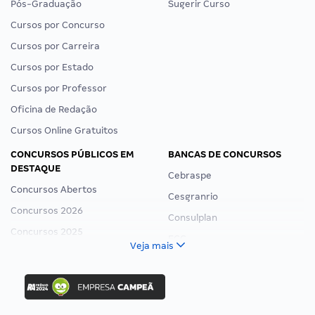
Pós-Graduação
Sugerir Curso
Cursos por Concurso
Cursos por Carreira
Cursos por Estado
Cursos por Professor
Oficina de Redação
Cursos Online Gratuitos
CONCURSOS PÚBLICOS EM
BANCAS DE CONCURSOS
DESTAQUE
Cebraspe
Concursos Abertos
Cesgranrio
Concursos 2026
Consulplan
Concursos 2025
FCC
Veja mais
Concurso Nacional Unificado
FGV
Concurso Ibama
Idecan
Concurso MPU
Selecon