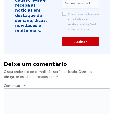
Cadastre-se e
receba as
notícias em
Concordo com a Política de
destaque da
Privacidade e aceito
semana, dicas,
receber comunicações do
novidades e
Gran Cursos Online.
muito mais.
Deixe um comentário
O seu endereço de e-mail não será publicado.
Campos
obrigatórios são marcados com
*
Comentário
*