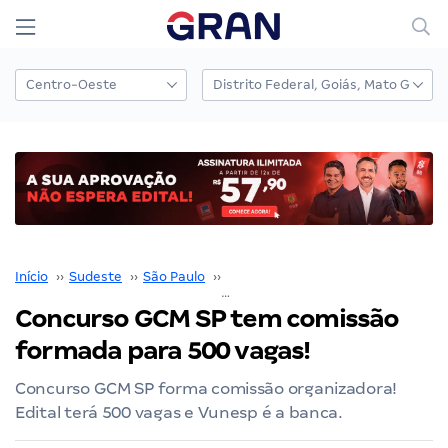
Início
››
Sudeste
››
São Paulo
››
GCM São Paulo SP
››
Concurso GCM SP tem com
Concurso GCM SP tem comissão
formada para 500 vagas!
Concurso GCM SP forma comissão organizadora!
Edital terá 500 vagas e Vunesp é a banca.