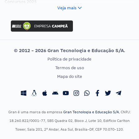
Concursos 2025
FCC
Veja mais
Concurso Nacional Unificado
FGV
Concurso Ibama
Idecan
Concurso MPU
Selecon
Editais publicados
Uniase
© 2012 - 2026 Gran Tecnologia e Educação S/A.
Vunesp
Política de privacidade
CONCURSOS POR PROFISSÃO
EXAME DE ORDEM
Termos de uso
Concursos Administrativos
OAB
Mapa do site
Concursos Educação
Prova OAB
Concursos Fiscais
Calendário OAB
Concursos Jurídicos
Questões OAB
Concursos Militares
Recursos OAB
Gran é uma marca da empresa
Gran Tecnologia e Educação S/A
, CNPJ:
Concursos Policiais
Exame de Ordem
18.260.822/0001-77, SBS Quadra 02, Bloco J, Lote 10, Edifício Carlton
Concursos Saúde
Tower, Sala 201, 2º Andar, Asa Sul, Brasília-DF, CEP 70.070-120.
Concursos Tribunais