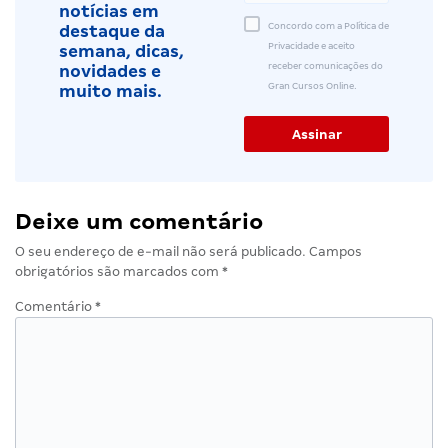
notícias em
Concordo com a Política de
destaque da
Privacidade e aceito
semana, dicas,
receber comunicações do
novidades e
Gran Cursos Online.
muito mais.
Deixe um comentário
O seu endereço de e-mail não será publicado.
Campos
obrigatórios são marcados com
*
Comentário
*