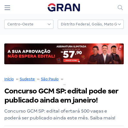
Início
››
Sudeste
››
São Paulo
››
GCM São Paulo SP
››
Concurso GCM SP: edital pod
Concurso GCM SP: edital pode ser
publicado ainda em janeiro!
Concurso GCM SP: edital ofertará 500 vagas e
poderá ser publicado ainda este mês. Saiba mais!