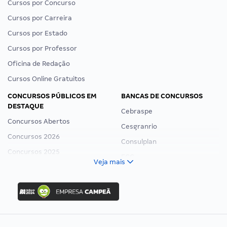
Cursos por Concurso
Cursos por Carreira
Cursos por Estado
Cursos por Professor
Oficina de Redação
Cursos Online Gratuitos
CONCURSOS PÚBLICOS EM
BANCAS DE CONCURSOS
DESTAQUE
Cebraspe
Concursos Abertos
Cesgranrio
Concursos 2026
Consulplan
Concursos 2025
FCC
Veja mais
Concurso Nacional Unificado
FGV
Concurso Ibama
Idecan
Concurso MPU
Selecon
Editais publicados
Uniase