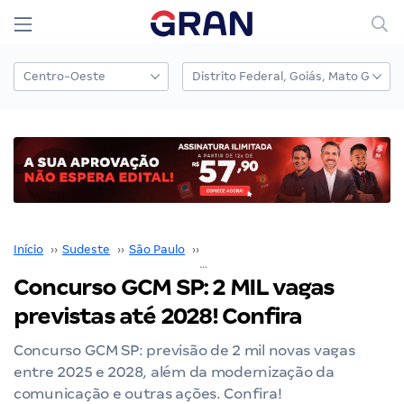
Início
››
Sudeste
››
São Paulo
››
GCM São Paulo SP
››
Concurso GCM SP: 2 MIL va
Concurso GCM SP: 2 MIL vagas
previstas até 2028! Confira
Concurso GCM SP: previsão de 2 mil novas vagas
entre 2025 e 2028, além da modernização da
comunicação e outras ações. Confira!