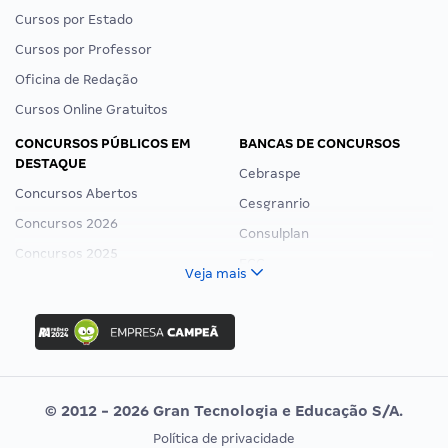
Cursos por Estado
Cursos por Professor
Oficina de Redação
Cursos Online Gratuitos
CONCURSOS PÚBLICOS EM
BANCAS DE CONCURSOS
DESTAQUE
Cebraspe
Concursos Abertos
Cesgranrio
Concursos 2026
Consulplan
Concursos 2025
FCC
Veja mais
Concurso Nacional Unificado
FGV
Concurso Ibama
Idecan
Concurso MPU
Selecon
Editais publicados
Uniase
© 2012 - 2026 Gran Tecnologia e Educação S/A.
Vunesp
Política de privacidade
CONCURSOS POR PROFISSÃO
EXAME DE ORDEM