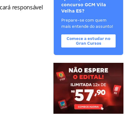
concurso GCM Vila
icará responsável
Velha ES?
Prepare-se com quem
mais entende do assunto!
Comece a estudar no
Gran Cursos