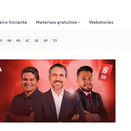
iro Iniciante
Materiais gratuitos
Webstories
O
RR
RS
SC
SE
SP
TO