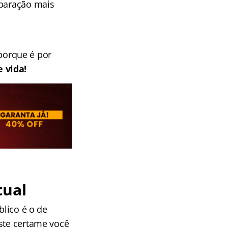
paração mais
 porque é por
 vida!
tual
blico é o de
este certame você