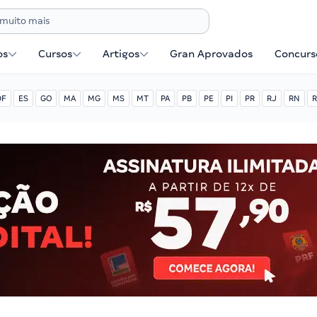
os
Cursos
Artigos
Gran Aprovados
Concurse
DF
ES
GO
MA
MG
MS
MT
PA
PB
PE
PI
PR
RJ
RN
R