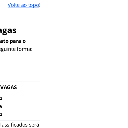
Volte ao topo
!
agas
ato para o
eguinte forma:
 VAGAS
42
06
12
assificados será