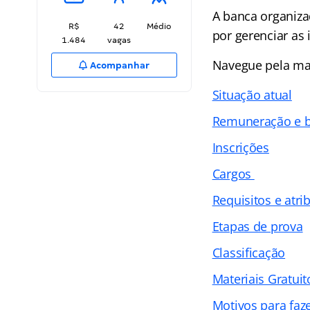
A banca organiza
R$
42
Médio
por gerenciar as 
1.484
vagas
Navegue pela ma
Acompanhar
Situação atual
Remuneração e b
Inscrições
Cargos
Requisitos e atri
Etapas de prova
Classificação
Materiais Gratuit
Motivos para faz