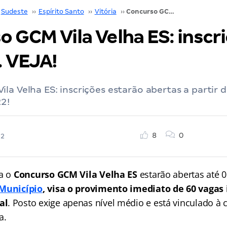
Sudeste
››
Espírito Santo
››
Vitória
››
Concurso GCM Vila Velha ES: inscrições abertas. VEJA!
 GCM Vila Velha ES: inscr
. VEJA!
la Velha ES: inscrições estarão abertas a partir 
2!
8
0
22
ra o
Concurso GCM Vila Velha ES
estarão abertas até 
 Município
, visa o provimento imediato de 60 vagas
al
. Posto exige apenas nível médio e está vinculado à c
a.