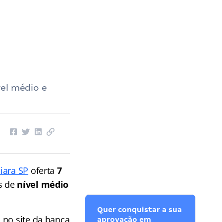
vel médio e
iara SP
oferta
7
s de
nível médio
Quer conquistar a sua
, no site da banca
aprovação em