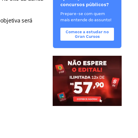
concursos públicos?
Prepare-se com quem
 objetiva será
mais entende do assunto!
Comece a estudar no
Gran Cursos