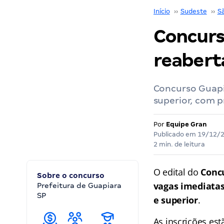
Início
››
Sudeste
››
S
Concurs
reaberta
Concurso Guapia
superior, com p
Por
Equipe Gran
Publicado em
19/12/
2 min. de leitura
O edital do
Conc
Sobre o concurso
vagas imediata
Prefeitura de Guapiara
SP
e superior
.
As inscrições es