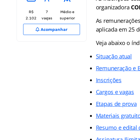
organizadora
CO
R$
7
Médio e
2.102
vagas
superior
As remunerações
aplicada em 25 d
Acompanhar
Veja abaixo o
índ
Situação atual
Remuneração e B
Inscrições
Cargos e vagas
Etapas de prova
Materiais gratuit
Resumo e edital
Assinatura Ilimit