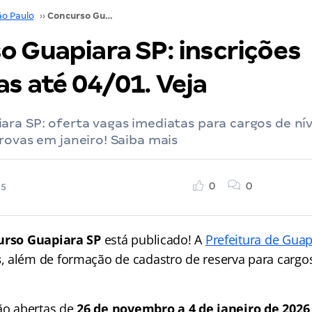
ão Paulo
››
Concurso Guapiara SP: inscrições reabertas até 04/01. Veja
o Guapiara SP: inscrições
s até 04/01. Veja
ra SP: oferta vagas imediatas para cargos de ní
rovas em janeiro! Saiba mais
0
0
25
urso Guapiara SP
está publicado! A
Prefeitura de Guap
s
, além de formação de cadastro de reserva para cargo
tão abertas de
26 de novembro a 4 de janeiro de 2026