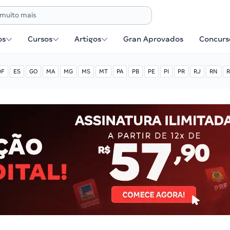
os
Cursos
Artigos
Gran Aprovados
Concurse
DF
ES
GO
MA
MG
MS
MT
PA
PB
PE
PI
PR
RJ
RN
R