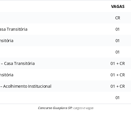
VAGAS
CR
asa Transitória
01
nsitória
01
01
 – Casa Transitória
01 + CR
sitória
01 + CR
– Acolhimento Institucional
01 + CR
01
Concurso Guapiara SP:
cargos e vagas