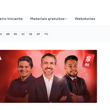
iro Iniciante
Materiais gratuitos
Webstories
O
RR
RS
SC
SE
SP
TO