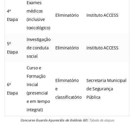
Exames
4ª
médicos
Eliminatório
Instituto ACCESS
Etapa
(inclusive
toxicológico)
Investigação
5ª
de conduta
Eliminatório
Instituto ACCESS
Etapa
social
Curso e
Formação
Eliminatório
Secretaria Municipal
6ª
Inicial
e
de Segurança
Etapa
(presencial
classificatório
Pública
e em tempo
integral)
Concurso Guarda Aparecida de Goiânia GO:
Tabela de etapas