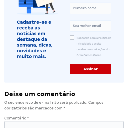
Cadastre-se e
receba as
notícias em
Concordo com a Política de
destaque da
Privacidade e aceito
semana, dicas,
receber comunicações do
novidades e
Gran Cursos Online.
muito mais.
Deixe um comentário
O seu endereço de e-mail não será publicado.
Campos
obrigatórios são marcados com
*
Comentário
*