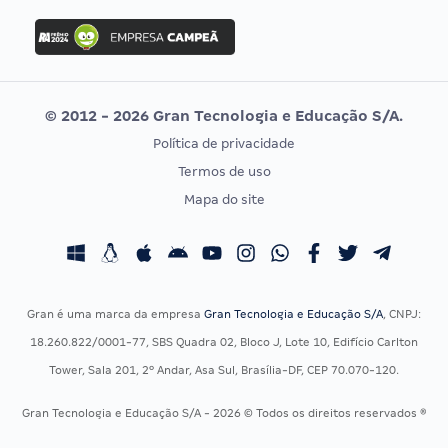
Concurso Ibama
Idecan
Concurso MPU
Selecon
Editais publicados
Uniase
© 2012 - 2026 Gran Tecnologia e Educação S/A.
Vunesp
Política de privacidade
CONCURSOS POR PROFISSÃO
EXAME DE ORDEM
Termos de uso
Concursos Administrativos
OAB
Mapa do site
Concursos Educação
Prova OAB
Concursos Fiscais
Calendário OAB
Concursos Jurídicos
Questões OAB
Concursos Militares
Recursos OAB
Gran é uma marca da empresa
Gran Tecnologia e Educação S/A
, CNPJ:
Concursos Policiais
Exame de Ordem
18.260.822/0001-77, SBS Quadra 02, Bloco J, Lote 10, Edifício Carlton
Concursos Saúde
Tower, Sala 201, 2º Andar, Asa Sul, Brasília-DF, CEP 70.070-120.
Concursos Tribunais
Gran Tecnologia e Educação S/A - 2026 © Todos os direitos reservados ®
Residência Multiprofissional