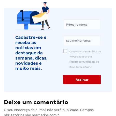
Cadastre-se e
receba as
notícias em
Concordo com a Política de
destaque da
Privacidade e aceito
semana, dicas,
receber comunicações do
novidades e
Gran Cursos Online.
muito mais.
Deixe um comentário
O seu endereço de e-mail não será publicado.
Campos
obrigatórios são marcados com
*