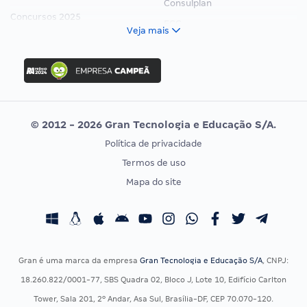
Consulplan
Concursos 2025
FCC
Veja mais
Concurso Nacional Unificado
FGV
Concurso Ibama
Idecan
Concurso MPU
Selecon
Editais publicados
Uniase
© 2012 - 2026 Gran Tecnologia e Educação S/A.
Vunesp
Política de privacidade
CONCURSOS POR PROFISSÃO
EXAME DE ORDEM
Termos de uso
Concursos Administrativos
OAB
Mapa do site
Concursos Educação
Prova OAB
Concursos Fiscais
Calendário OAB
Concursos Jurídicos
Questões OAB
Concursos Militares
Recursos OAB
Gran é uma marca da empresa
Gran Tecnologia e Educação S/A
, CNPJ:
Concursos Policiais
Exame de Ordem
18.260.822/0001-77, SBS Quadra 02, Bloco J, Lote 10, Edifício Carlton
Concursos Saúde
Tower, Sala 201, 2º Andar, Asa Sul, Brasília-DF, CEP 70.070-120.