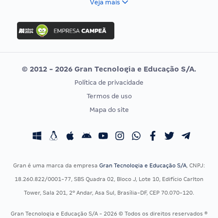
Veja mais
Concurso Nacional Unificado
FGV
Concurso Ibama
Idecan
Concurso MPU
Selecon
Editais publicados
Uniase
© 2012 - 2026 Gran Tecnologia e Educação S/A.
Vunesp
Política de privacidade
CONCURSOS POR PROFISSÃO
EXAME DE ORDEM
Termos de uso
Concursos Administrativos
OAB
Mapa do site
Concursos Educação
Prova OAB
Concursos Fiscais
Calendário OAB
Concursos Jurídicos
Questões OAB
Concursos Militares
Recursos OAB
Gran é uma marca da empresa
Gran Tecnologia e Educação S/A
, CNPJ:
Concursos Policiais
Exame de Ordem
18.260.822/0001-77, SBS Quadra 02, Bloco J, Lote 10, Edifício Carlton
Concursos Saúde
Tower, Sala 201, 2º Andar, Asa Sul, Brasília-DF, CEP 70.070-120.
Concursos Tribunais
Gran Tecnologia e Educação S/A - 2026 © Todos os direitos reservados ®