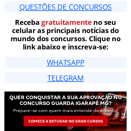
QUESTÕES DE CONCURSOS
Receba
gratuitamente
no seu
celular as principais notícias do
mundo dos concursos. Clique no
link abaixo e inscreva-se:
WHATSAPP
TELEGRAM
QUER CONQUISTAR A SUA APROVAÇÃO NO
CONCURSO GUARDA IGARAPÉ MG?
Prepare-se com quem mais entende do assunto!
COMECE A ESTUDAR NO GRAN CURSOS