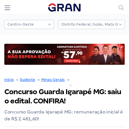
Início
››
Sudeste
››
Minas Gerais
››
Belo Horizonte
››
Concurso Guarda Igarapé MG:
Concurso Guarda Igarapé MG: saiu
o edital. CONFIRA!
Concurso Guarda Igarapé MG: remuneração inicial é
de R$ 2.481,60!