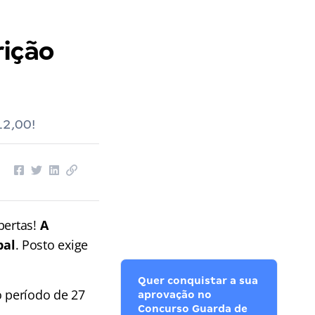
rição
12,00!
bertas!
A
pal
. Posto exige
Quer conquistar a sua
o período de 27
aprovação no
Concurso Guarda de