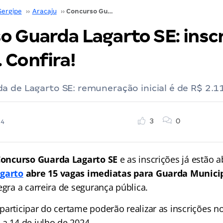
Sergipe
››
Aracaju
››
Concurso Guarda Lagarto SE: inscrição ABERTA. Confira!
o Guarda Lagarto SE: insc
 Confira!
 de Lagarto SE: remuneração inicial é de R$ 2.1
3
0
24
oncurso Guarda Lagarto SE
e as inscrições já estão a
agarto
abre 15 vagas imediatas para Guarda Munici
egra a carreira de segurança pública.
participar do certame poderão realizar as inscrições n
 a 14 de julho de 2024.