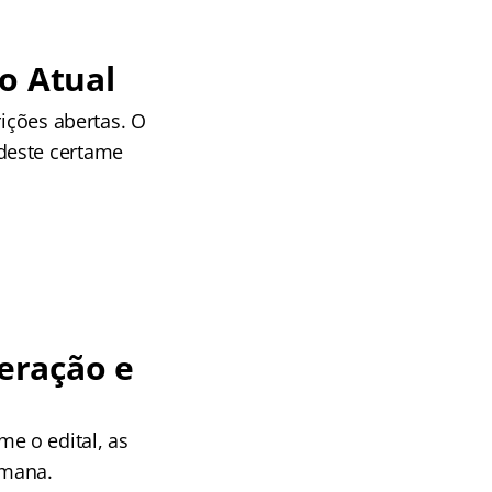
o Atual
rições abertas. O
deste certame
eração e
me o edital, as
emana.