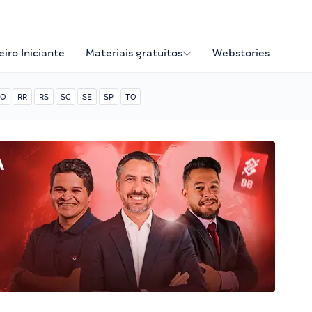
iro Iniciante
Materiais gratuitos
Webstories
O
RR
RS
SC
SE
SP
TO