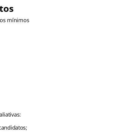
tos
itos mínimos
liativas:
 candidatos;