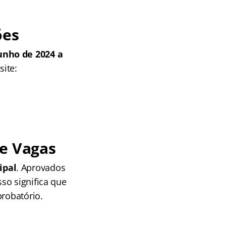
ões
unho de 2024 a
site:
 e Vagas
ipal
. Aprovados
so significa que
probatório.