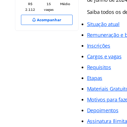
R$
15
Médio
2.112
vagas
Saiba todos os d
Acompanhar
Situação atual
Remuneração e b
Inscrições
Cargos e vagas
Requisitos
Etapas
Materiais Gratuit
Motivos para faz
Depoimentos
Assinatura Ilimit