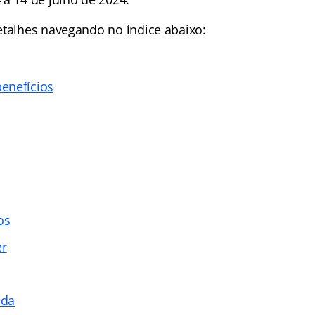
etalhes navegando no índice abaixo:
enefícios
os
er
ada