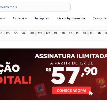
os
Cursos
Artigos
Gran Aprovados
Concurse
DF
ES
GO
MA
MG
MS
MT
PA
PB
PE
PI
PR
RJ
RN
R