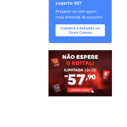
Lagarto SE?
Prepare-se com quem
mais entende do assunto!
Comece a estudar no
Gran Cursos