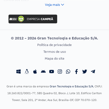
FCC
Veja mais
Concurso Nacional Unificado
FGV
Concurso Ibama
Idecan
Concurso MPU
Selecon
Editais publicados
Uniase
© 2012 - 2026 Gran Tecnologia e Educação S/A.
Vunesp
Política de privacidade
CONCURSOS POR PROFISSÃO
EXAME DE ORDEM
Termos de uso
Concursos Administrativos
OAB
Mapa do site
Concursos Educação
Prova OAB
Concursos Fiscais
Calendário OAB
Concursos Jurídicos
Questões OAB
Concursos Militares
Recursos OAB
Gran é uma marca da empresa
Gran Tecnologia e Educação S/A
, CNPJ:
Concursos Policiais
Exame de Ordem
18.260.822/0001-77, SBS Quadra 02, Bloco J, Lote 10, Edifício Carlton
Concursos Saúde
Tower, Sala 201, 2º Andar, Asa Sul, Brasília-DF, CEP 70.070-120.
Concursos Tribunais