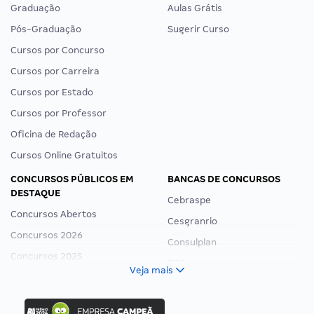
Graduação
Aulas Grátis
Pós-Graduação
Sugerir Curso
Cursos por Concurso
Cursos por Carreira
Cursos por Estado
Cursos por Professor
Oficina de Redação
Cursos Online Gratuitos
CONCURSOS PÚBLICOS EM
BANCAS DE CONCURSOS
DESTAQUE
Cebraspe
Concursos Abertos
Cesgranrio
Concursos 2026
Consulplan
Concursos 2025
FCC
Veja mais
Concurso Nacional Unificado
FGV
Concurso Ibama
Idecan