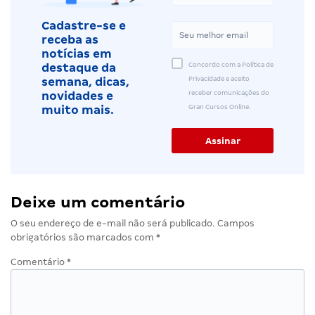
Cadastre-se e
receba as
notícias em
Concordo com a Política de
destaque da
Privacidade e aceito
semana, dicas,
receber comunicações do
novidades e
Gran Cursos Online.
muito mais.
Deixe um comentário
O seu endereço de e-mail não será publicado.
Campos
obrigatórios são marcados com
*
Comentário
*