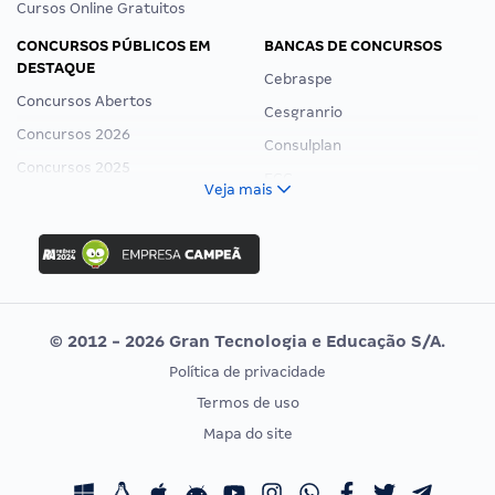
Cursos Online Gratuitos
CONCURSOS PÚBLICOS EM
BANCAS DE CONCURSOS
DESTAQUE
Cebraspe
Concursos Abertos
Cesgranrio
Concursos 2026
Consulplan
Concursos 2025
FCC
Veja mais
Concurso Nacional Unificado
FGV
Concurso Ibama
Idecan
Concurso MPU
Selecon
Editais publicados
Uniase
© 2012 - 2026 Gran Tecnologia e Educação S/A.
Vunesp
Política de privacidade
CONCURSOS POR PROFISSÃO
EXAME DE ORDEM
Termos de uso
Concursos Administrativos
OAB
Mapa do site
Concursos Educação
Prova OAB
Concursos Fiscais
Calendário OAB