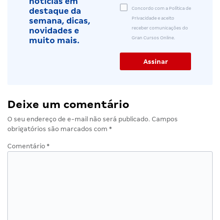
notícias em
Concordo com a Política de
destaque da
Privacidade e aceito
semana, dicas,
receber comunicações do
novidades e
Gran Cursos Online.
muito mais.
Deixe um comentário
O seu endereço de e-mail não será publicado.
Campos
obrigatórios são marcados com
*
Comentário
*