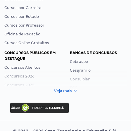
Cursos por Carreira
Cursos por Estado
Cursos por Professor
Oficina de Redação
Cursos Online Gratuitos
CONCURSOS PÚBLICOS EM
BANCAS DE CONCURSOS
DESTAQUE
Cebraspe
Concursos Abertos
Cesgranrio
Concursos 2026
Consulplan
Concursos 2025
FCC
Veja mais
Concurso Nacional Unificado
FGV
Concurso Ibama
Idecan
Concurso MPU
Selecon
Editais publicados
Uniase