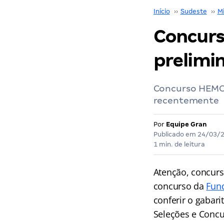
Início
››
Sudeste
››
M
Concurs
prelimin
Concurso HEMOM
recentemente
Por
Equipe Gran
Publicado em
24/03/
1 min. de leitura
Atenção, concurs
concurso da
Fun
conferir o gabari
Seleções e Conc