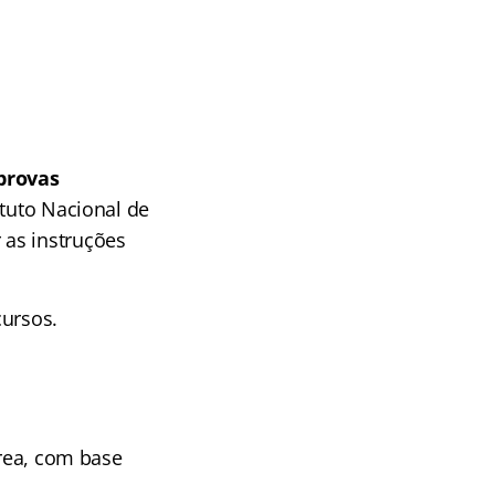
 provas
ituto Nacional de
 as instruções
cursos.
área, com base