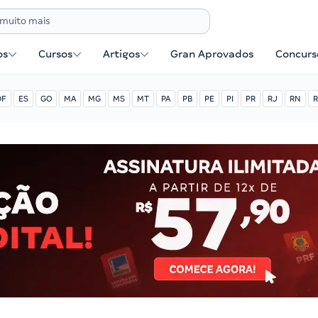
os
Cursos
Artigos
Gran Aprovados
Concurse
DF
ES
GO
MA
MG
MS
MT
PA
PB
PE
PI
PR
RJ
RN
R