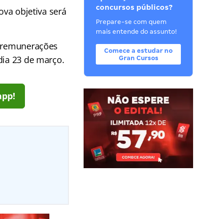
concursos públicos?
ova objetiva será
Prepare-se com quem
mais entende do assunto!
m remunerações
Comece a estudar no
dia 23 de março.
Gran Cursos
app!