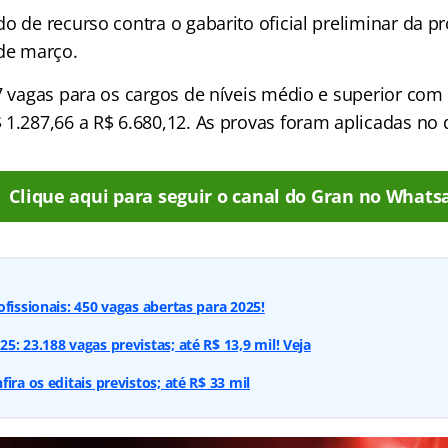
o de recurso contra o gabarito oficial preliminar da pr
 de março.
47 vagas para os cargos de níveis médio e superior co
 1.287,66 a R$ 6.680,12. As provas foram aplicadas no 
Clique aqui para seguir o canal do Gran no Whats
fissionais: 450 vagas abertas para 2025!
: 23.188 vagas previstas; até R$ 13,9 mil! Veja
ira os editais previstos; até R$ 33 mil