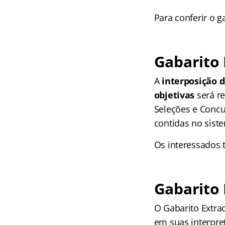
Para conferir o g
Gabarito
A
interposição d
objetivas
será re
Seleções e Concu
contidas no sist
Os interessados 
Gabarito
O Gabarito Extrao
em suas interpre