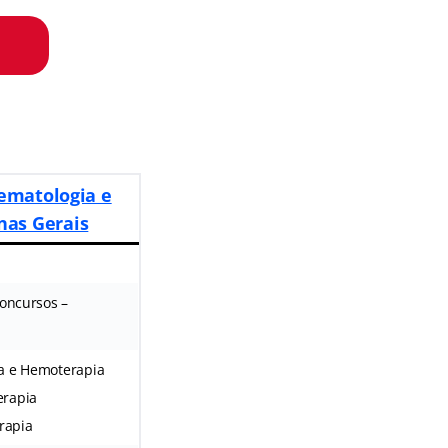
ematologia e
nas Gerais
Concursos –
ia e Hemoterapia
erapia
rapia