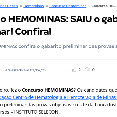
inas Gerais
››
Hemominas
››
Concurso Hemominas
››
Concurso HEMOMINAS: SAIU o gabarito preliminar! Confira!
o HEMOMINAS: SAIU o gab
ar! Confira!
INAS: confira o gabarito preliminar das provas 
2
0
25
• Atualizado em
01/04/25
eiro, fez o
Concurso HEMOMINAS
? Os candidatos que
dação Centro de Hematologia e Hemoterapia de Minas 
to preliminar das provas objetivas no site da banca Ins
ursos – INSTITUTO SELECON.