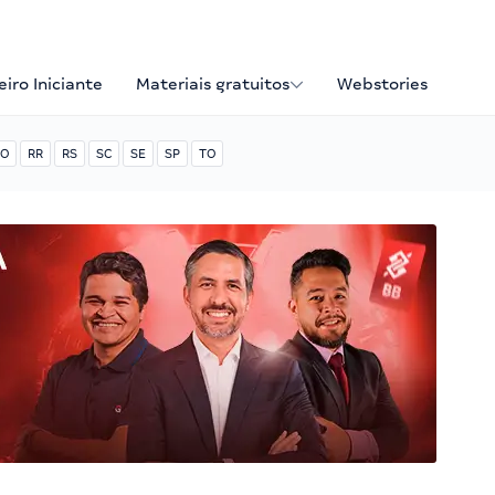
iro Iniciante
Materiais gratuitos
Webstories
O
RR
RS
SC
SE
SP
TO