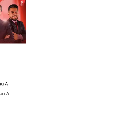
au A
rau A