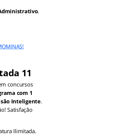
Administrativo
.
EMOMINAS!
tada 11
 em concursos
grama com 1
isão Inteligente
.
o! Satisfação
tura Ilimitada.