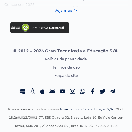
Concursos 2025
FCC
Veja mais
Concurso Nacional Unificado
FGV
Concurso Ibama
Idecan
Concurso MPU
Selecon
Editais publicados
Uniase
© 2012 - 2026 Gran Tecnologia e Educação S/A.
Vunesp
Política de privacidade
CONCURSOS POR PROFISSÃO
EXAME DE ORDEM
Termos de uso
Concursos Administrativos
OAB
Mapa do site
Concursos Educação
Prova OAB
Concursos Fiscais
Calendário OAB
Concursos Jurídicos
Questões OAB
Concursos Militares
Recursos OAB
Gran é uma marca da empresa
Gran Tecnologia e Educação S/A
, CNPJ:
Concursos Policiais
Exame de Ordem
18.260.822/0001-77, SBS Quadra 02, Bloco J, Lote 10, Edifício Carlton
Concursos Saúde
Tower, Sala 201, 2º Andar, Asa Sul, Brasília-DF, CEP 70.070-120.