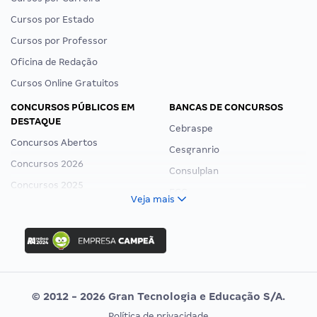
Cursos por Estado
Cursos por Professor
Oficina de Redação
Cursos Online Gratuitos
CONCURSOS PÚBLICOS EM
BANCAS DE CONCURSOS
DESTAQUE
Cebraspe
Concursos Abertos
Cesgranrio
Concursos 2026
Consulplan
Concursos 2025
FCC
Veja mais
Concurso Nacional Unificado
FGV
Concurso Ibama
Idecan
Concurso MPU
Selecon
Editais publicados
Uniase
© 2012 - 2026 Gran Tecnologia e Educação S/A.
Vunesp
Política de privacidade