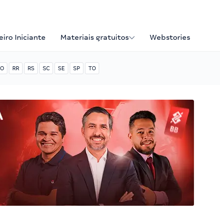
iro Iniciante
Materiais gratuitos
Webstories
O
RR
RS
SC
SE
SP
TO