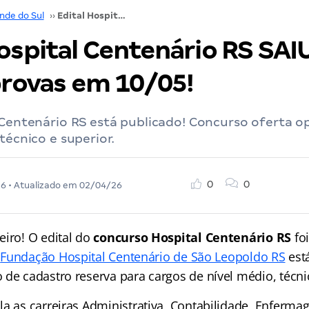
nde do Sul
››
Edital Hospital Centenário RS SAIU: até R$ 11 mil; provas em 10/05!
ospital Centenário RS SAIU
provas em 10/05!
 Centenário RS está publicado! Concurso oferta 
técnico e superior.
0
0
26
• Atualizado em
02/04/26
eiro! O edital do
concurso Hospital Centenário RS
foi
A
Fundação Hospital Centenário de São Leopoldo RS
est
de cadastro reserva para cargos de nível médio, técni
la as carreiras Administrativa, Contabilidade, Enferma