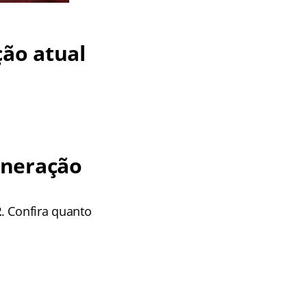
ção atual
uneração
2
. Confira quanto