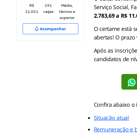
R$
191
Médio,
Serviço Social, F
11.021
vagas
técnico e
2.783,69 a R$ 11
superior
O certame está s
Acompanhar
abertas! O prazo
Após as inscriçõ
candidatos de nív
Confira abaixo o
Situação atual
Remuneração e b