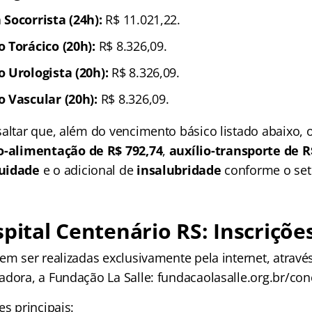
Socorrista (24h):
R$ 11.021,22.
 Torácico (20h):
R$ 8.326,09.
 Urologista (20h):
R$ 8.326,09.
 Vascular (20h):
R$ 8.326,09.
saltar que, além do vencimento básico listado abaixo, 
o-alimentação de R$ 792,74
,
auxílio-transporte de R
duidade
e o adicional de
insalubridade
conforme o set
spital Centenário RS: Inscriçõe
em ser realizadas exclusivamente pela internet, através 
adora, a Fundação La Salle: fundacaolasalle.org.br/con
es principais: