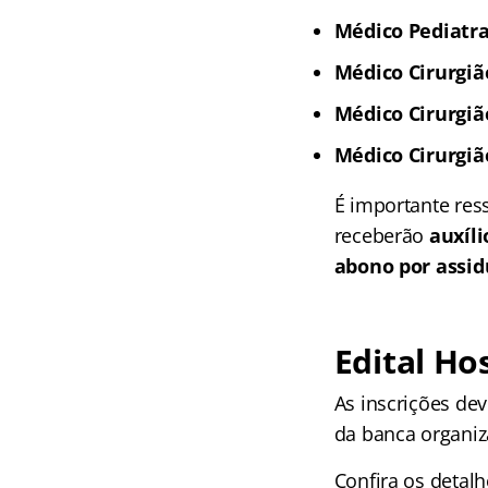
Médico Pediatra 
Médico Cirurgião
Médico Cirurgião
Médico Cirurgião
É importante res
receberão
auxíli
abono por assi
Edital Ho
As inscrições dev
da banca organiz
Confira os detalh