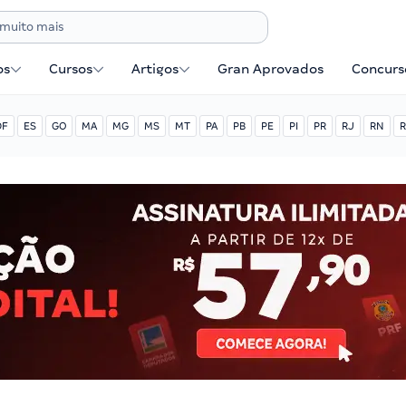
os
Cursos
Artigos
Gran Aprovados
Concurse
DF
ES
GO
MA
MG
MS
MT
PA
PB
PE
PI
PR
RJ
RN
R