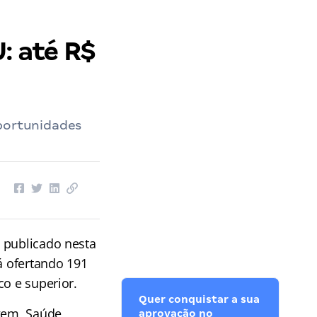
: até R$
oportunidades
 publicado nesta
á ofertando 191
co e superior.
Quer conquistar a sua
gem, Saúde,
aprovação no