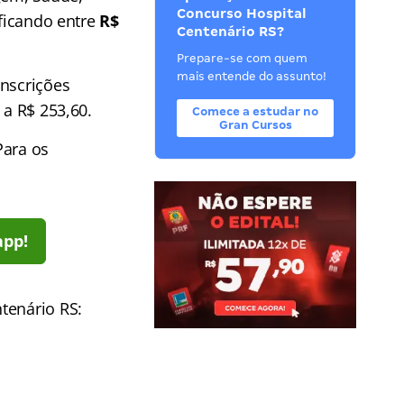
Concurso Hospital
 ficando entre
R$
Centenário RS?
Prepare-se com quem
mais entende do assunto!
inscrições
 a R$ 253,60.
Comece a estudar no
Gran Cursos
ara os
app!
tenário RS: