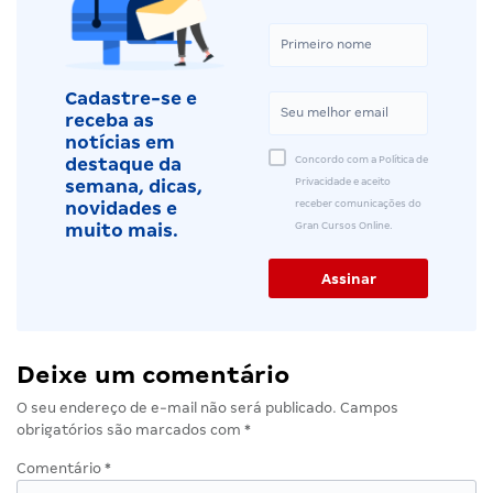
Cadastre-se e
receba as
notícias em
Concordo com a Política de
destaque da
Privacidade e aceito
semana, dicas,
receber comunicações do
novidades e
Gran Cursos Online.
muito mais.
Deixe um comentário
O seu endereço de e-mail não será publicado.
Campos
obrigatórios são marcados com
*
Comentário
*