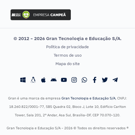
Concurso Nacional Unificado
FGV
Concurso Ibama
Idecan
Concurso MPU
Selecon
Editais publicados
Uniase
© 2012 - 2026 Gran Tecnologia e Educação S/A.
Vunesp
Política de privacidade
CONCURSOS POR PROFISSÃO
EXAME DE ORDEM
Termos de uso
Concursos Administrativos
OAB
Mapa do site
Concursos Educação
Prova OAB
Concursos Fiscais
Calendário OAB
Concursos Jurídicos
Questões OAB
Concursos Militares
Recursos OAB
Gran é uma marca da empresa
Gran Tecnologia e Educação S/A
, CNPJ:
Concursos Policiais
Exame de Ordem
18.260.822/0001-77, SBS Quadra 02, Bloco J, Lote 10, Edifício Carlton
Concursos Saúde
Tower, Sala 201, 2º Andar, Asa Sul, Brasília-DF, CEP 70.070-120.
Concursos Tribunais
Gran Tecnologia e Educação S/A - 2026 © Todos os direitos reservados ®
Residência Multiprofissional