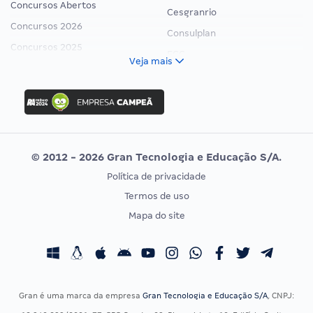
Concursos Abertos
Cesgranrio
Concursos 2026
Consulplan
Concursos 2025
FCC
Veja mais
Concurso Nacional Unificado
FGV
Concurso Ibama
Idecan
Concurso MPU
Selecon
Editais publicados
Uniase
© 2012 - 2026 Gran Tecnologia e Educação S/A.
Vunesp
Política de privacidade
CONCURSOS POR PROFISSÃO
EXAME DE ORDEM
Termos de uso
Concursos Administrativos
OAB
Mapa do site
Concursos Educação
Prova OAB
Concursos Fiscais
Calendário OAB
Concursos Jurídicos
Questões OAB
Concursos Militares
Recursos OAB
Gran é uma marca da empresa
Gran Tecnologia e Educação S/A
, CNPJ:
Concursos Policiais
Exame de Ordem