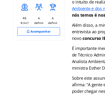
o intuito de rea
Ambiente e dos r
nós temos é nos
R$
A
A
8.547
definir
definir
Além disso, a mi
entrevista ao pro
Acompanhar
novo
concurso 
É importante men
de Técnico Admin
Analista Ambient
ministra Esther
Sobre este assun
afirma: “A gente
poder chegar ne