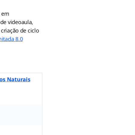
s em
 de videoaula,
 criação de ciclo
mitada 8.0
sos Naturais