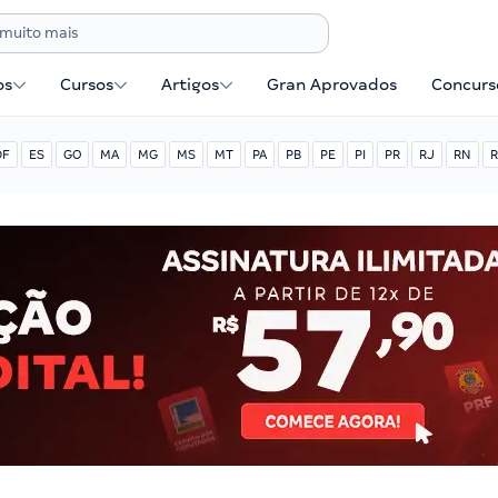
os
Cursos
Artigos
Gran Aprovados
Concurse
DF
ES
GO
MA
MG
MS
MT
PA
PB
PE
PI
PR
RJ
RN
R