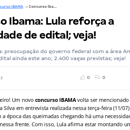
curso IBAMA
››
Concurso Ibama: Lula reforça a necessidade de edital; veja!
o Ibama: Lula reforça a
ade de edital; veja!
: preocupação do governo federal com a área A
dital ainda este ano; 2.400 vagas previstas; veja!
0
0
23
seiro! Um novo
concurso IBAMA
volta ser mencionado 
da Silva em entrevista realizada nessa terça-feira (11/0
 a época das queimadas chegando há uma necessidad
 nessa frente. Com isso, Lula afirma estar montando