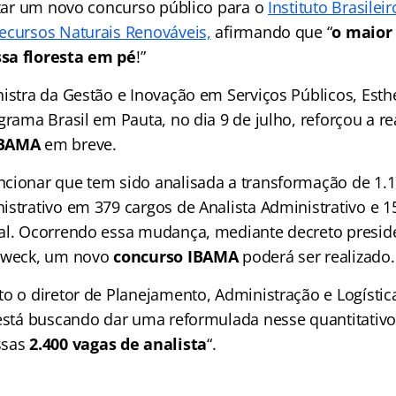
lizar um novo concurso público para o
Instituto Brasilei
ecursos Naturais Renováveis,
afirmando que “
o maior
sa floresta em pé
!”
nistra da Gestão e Inovação em Serviços Públicos, Est
grama Brasil em Pauta, no dia 9 de julho, reforçou a r
IBAMA
em breve.
cionar que tem sido analisada a transformação de 1.
istrativo em 379 cargos de Analista Administrativo e 1
al. Ocorrendo essa mudança, mediante decreto preside
 Dweck, um novo
concurso IBAMA
poderá ser realizado.
to o diretor de Planejamento, Administração e Logísti
 está buscando dar uma reformulada nesse quantitativo
ssas
2.400 vagas de analista
“.