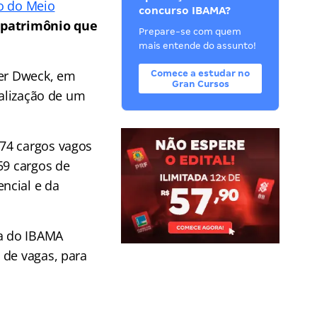
ro do Meio
concurso IBAMA?
 patrimônio que
Prepare-se com quem
mais entende do assunto!
her Dweck, em
Comece a estudar no
Gran Cursos
ealização de um
174 cargos vagos
59 cargos de
ncial e da
ca do IBAMA
 de vagas, para