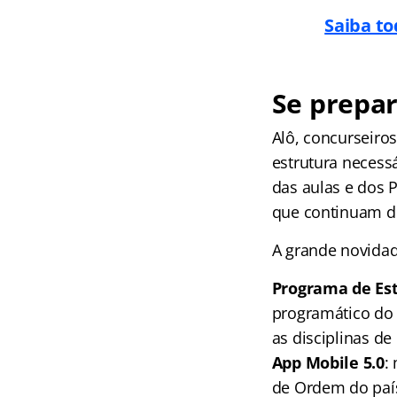
Saiba to
Se prepar
Alô, concurseiro
estrutura necess
das aulas e dos 
que continuam di
A grande novidad
Programa de Es
programático do e
as disciplinas de
App Mobile 5.0
:
de Ordem do paí