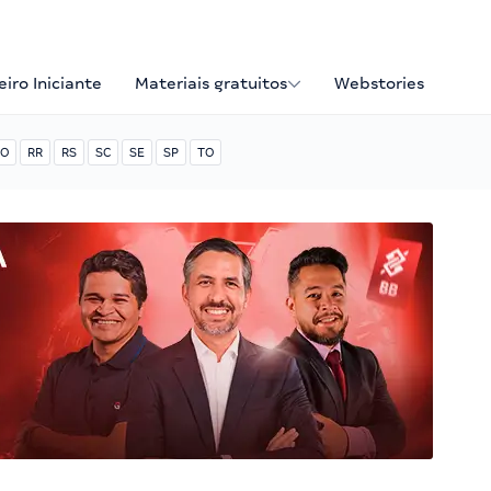
iro Iniciante
Materiais gratuitos
Webstories
O
RR
RS
SC
SE
SP
TO