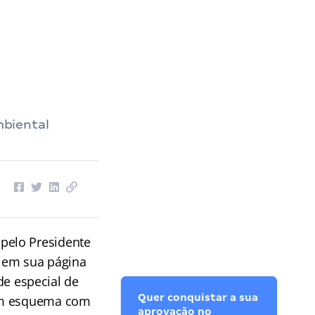
mbiental
pelo Presidente
7) em sua página
e especial de
Quer conquistar a sua
 um esquema com
aprovação no