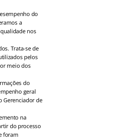
 desempenho do
deramos a
e qualidade nos
dos. Trata-se de
tilizados pelos
por meio dos
formações do
sempenho geral
do Gerenciador de
remento na
artir do processo
e foram