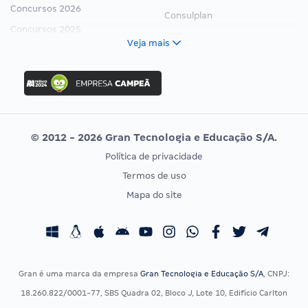
Concursos 2026
Consulplan
Concursos 2025
FCC
Veja mais
Concurso Nacional Unificado
FGV
Concurso Ibama
Idecan
Concurso MPU
Selecon
Editais publicados
Uniase
© 2012 - 2026 Gran Tecnologia e Educação S/A.
Vunesp
Política de privacidade
CONCURSOS POR PROFISSÃO
EXAME DE ORDEM
Termos de uso
Concursos Administrativos
OAB
Mapa do site
Concursos Educação
Prova OAB
Concursos Fiscais
Calendário OAB
Concursos Jurídicos
Questões OAB
Concursos Militares
Recursos OAB
Gran é uma marca da empresa
Gran Tecnologia e Educação S/A
, CNPJ:
Concursos Policiais
Exame de Ordem
18.260.822/0001-77, SBS Quadra 02, Bloco J, Lote 10, Edifício Carlton
Concursos Saúde