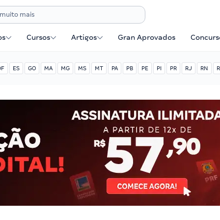
os
Cursos
Artigos
Gran Aprovados
Concurse
DF
ES
GO
MA
MG
MS
MT
PA
PB
PE
PI
PR
RJ
RN
R