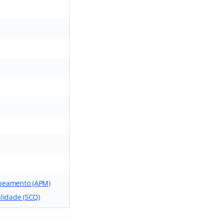
Mapeamento (APM)
alidade (SCQ)