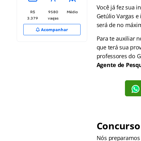
Você já fez sua i
R$
9580
Médio
Getúlio Vargas e 
3.379
vagas
será de no máxim
Acompanhar
Para te auxiliar
que terá sua pro
professores do 
Agente de Pesq
Concurso 
Nós preparamo