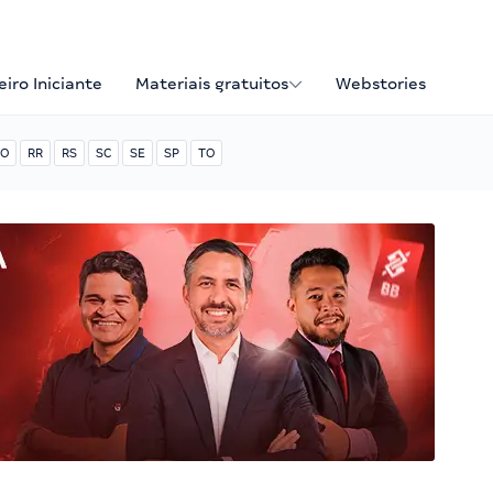
iro Iniciante
Materiais gratuitos
Webstories
O
RR
RS
SC
SE
SP
TO