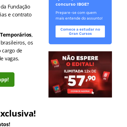
concurso IBGE?
e da Fundação
Prepare-se com quem
ias e contrato
mais entende do assunto!
Comece a estudar no
 Temporários
,
Gran Cursos
brasileiros, os
 cargo de
de vagas.
app!
xclusiva!
tos!