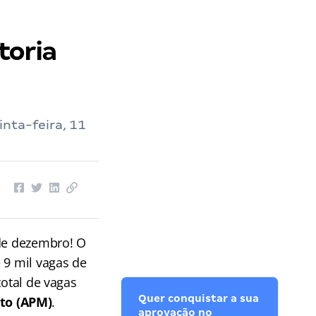
toria
inta-feira, 11
 de dezembro! O
 9 mil vagas de
total de vagas
Quer conquistar a sua
to (APM)
.
aprovação no