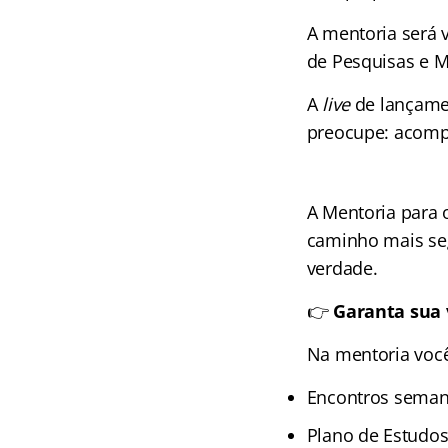
A mentoria será v
de Pesquisas e 
A
live
de lançamen
preocupe: acomp
A Mentoria para 
caminho mais se
verdade.
👉
Garanta sua 
Na mentoria você
Encontros semana
Plano de Estudos