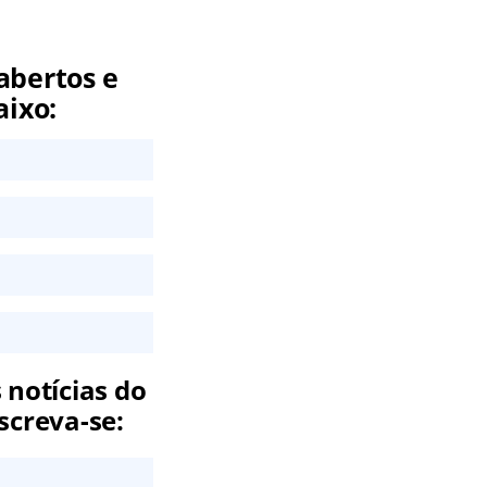
abertos e
aixo:
 notícias do
screva-se: