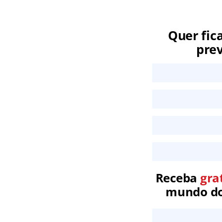
Quer fic
prev
Receba
gra
mundo dos