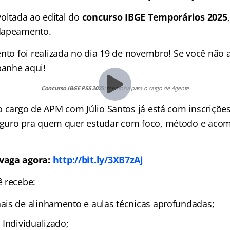
oltada ao edital do
concurso IBGE Temporários 2025
Mapeamento.
to foi realizada no dia 19 de novembro! Se você não a
anhe aqui!
Concurso IBGE PSS 2025:
mentoria para o cargo de Agente
o cargo de APM com Júlio Santos já está com inscrições
guro pra quem quer estudar com foco, método e ac
vaga agora:
http://bit.ly/3XB7zAj
 recebe:
is de alinhamento e aulas técnicas aprofundadas;
 Individualizado;