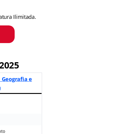
tura Ilimitada.
2025
e Geografia e
a
nto