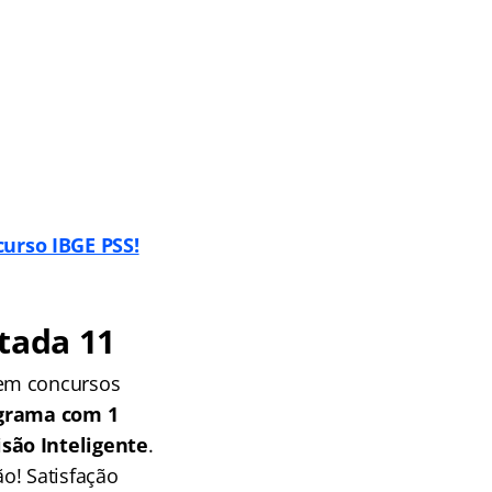
urso IBGE PSS!
tada 11
 em concursos
grama com 1
isão Inteligente
.
o! Satisfação