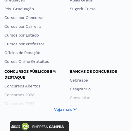
Graduação
Aulas Grátis
Pós-Graduação
Sugerir Curso
Cursos por Concurso
Cursos por Carreira
Cursos por Estado
Cursos por Professor
Oficina de Redação
Cursos Online Gratuitos
CONCURSOS PÚBLICOS EM
BANCAS DE CONCURSOS
DESTAQUE
Cebraspe
Concursos Abertos
Cesgranrio
Concursos 2026
Consulplan
Concursos 2025
FCC
Veja mais
Concurso Nacional Unificado
FGV
Concurso Ibama
Idecan
Concurso MPU