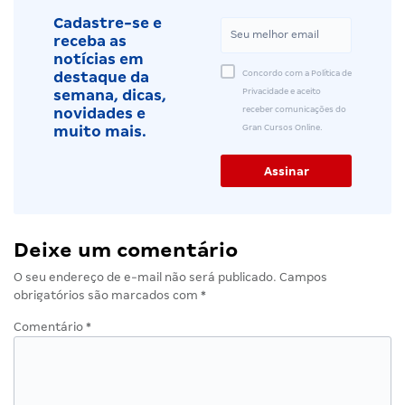
Cadastre-se e
receba as
notícias em
Concordo com a Política de
destaque da
Privacidade e aceito
semana, dicas,
receber comunicações do
novidades e
Gran Cursos Online.
muito mais.
Deixe um comentário
O seu endereço de e-mail não será publicado.
Campos
obrigatórios são marcados com
*
Comentário
*