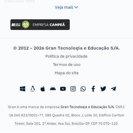
Concursos 2025
FCC
Veja mais
Concurso Nacional Unificado
FGV
Concurso Ibama
Idecan
Concurso MPU
Selecon
Editais publicados
Uniase
© 2012 - 2026 Gran Tecnologia e Educação S/A.
Vunesp
Política de privacidade
CONCURSOS POR PROFISSÃO
EXAME DE ORDEM
Termos de uso
Concursos Administrativos
OAB
Mapa do site
Concursos Educação
Prova OAB
Concursos Fiscais
Calendário OAB
Concursos Jurídicos
Questões OAB
Concursos Militares
Recursos OAB
Gran é uma marca da empresa
Gran Tecnologia e Educação S/A
, CNPJ:
Concursos Policiais
Exame de Ordem
18.260.822/0001-77, SBS Quadra 02, Bloco J, Lote 10, Edifício Carlton
Concursos Saúde
Tower, Sala 201, 2º Andar, Asa Sul, Brasília-DF, CEP 70.070-120.
Concursos Tribunais