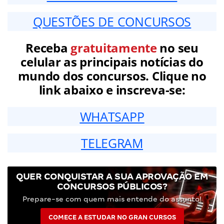
QUESTÕES DE CONCURSOS
Receba
gratuitamente
no seu
celular as principais notícias do
mundo dos concursos. Clique no
link abaixo e inscreva-se:
WHATSAPP
TELEGRAM
QUER CONQUISTAR A SUA APROVAÇÃO EM
CONCURSOS PÚBLICOS?
Prepare-se com quem mais entende do assunto!
COMECE A ESTUDAR NO GRAN CURSOS