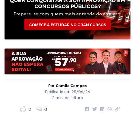
QUER CONQUISTAR A SUA APROVAÇÃO EM
CONCURSOS PÚBLICOS?
Prepare-se com quem mais entende do assunto!
COMECE A ESTUDAR NO GRAN CURSOS
Por
Camila Campos
Publicado em
25/06/26
3 min. de leitura
2
0