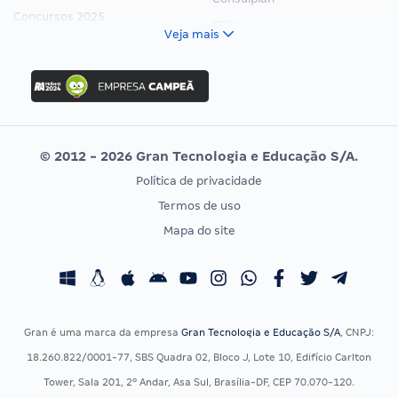
Concursos 2025
FCC
Veja mais
Concurso Nacional Unificado
FGV
Concurso Ibama
Idecan
Concurso MPU
Selecon
Editais publicados
Uniase
© 2012 - 2026 Gran Tecnologia e Educação S/A.
Vunesp
Política de privacidade
CONCURSOS POR PROFISSÃO
EXAME DE ORDEM
Termos de uso
Concursos Administrativos
OAB
Mapa do site
Concursos Educação
Prova OAB
Concursos Fiscais
Calendário OAB
Concursos Jurídicos
Questões OAB
Concursos Militares
Recursos OAB
Gran é uma marca da empresa
Gran Tecnologia e Educação S/A
, CNPJ:
Concursos Policiais
Exame de Ordem
18.260.822/0001-77, SBS Quadra 02, Bloco J, Lote 10, Edifício Carlton
Concursos Saúde
Tower, Sala 201, 2º Andar, Asa Sul, Brasília-DF, CEP 70.070-120.