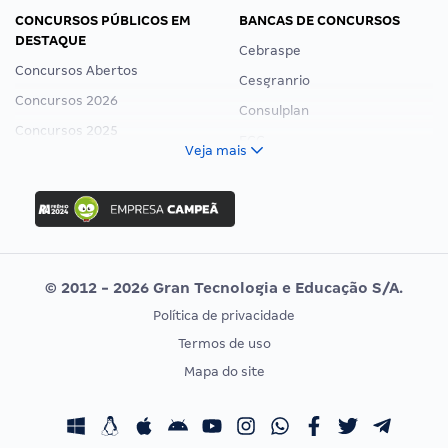
CONCURSOS PÚBLICOS EM
BANCAS DE CONCURSOS
DESTAQUE
Cebraspe
Concursos Abertos
Cesgranrio
Concursos 2026
Consulplan
Concursos 2025
FCC
Veja mais
Concurso Nacional Unificado
FGV
Concurso Ibama
Idecan
Concurso MPU
Selecon
Editais publicados
Uniase
© 2012 - 2026 Gran Tecnologia e Educação S/A.
Vunesp
Política de privacidade
CONCURSOS POR PROFISSÃO
EXAME DE ORDEM
Termos de uso
Concursos Administrativos
OAB
Mapa do site
Concursos Educação
Prova OAB
Concursos Fiscais
Calendário OAB
Concursos Jurídicos
Questões OAB