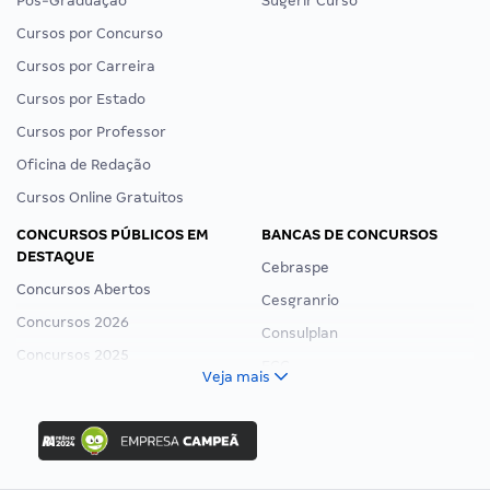
Pós-Graduação
Sugerir Curso
Cursos por Concurso
Cursos por Carreira
Cursos por Estado
Cursos por Professor
Oficina de Redação
Cursos Online Gratuitos
CONCURSOS PÚBLICOS EM
BANCAS DE CONCURSOS
DESTAQUE
Cebraspe
Concursos Abertos
Cesgranrio
Concursos 2026
Consulplan
Concursos 2025
FCC
Veja mais
Concurso Nacional Unificado
FGV
Concurso Ibama
Idecan
Concurso MPU
Selecon
Editais publicados