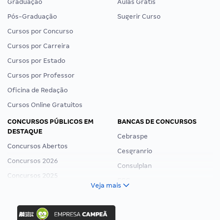
Graduação
Aulas Grátis
Pós-Graduação
Sugerir Curso
Cursos por Concurso
Cursos por Carreira
Cursos por Estado
Cursos por Professor
Oficina de Redação
Cursos Online Gratuitos
CONCURSOS PÚBLICOS EM
BANCAS DE CONCURSOS
DESTAQUE
Cebraspe
Concursos Abertos
Cesgranrio
Concursos 2026
Consulplan
Concursos 2025
FCC
Veja mais
Concurso Nacional Unificado
FGV
Concurso Ibama
Idecan
Concurso MPU