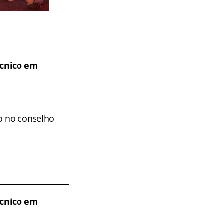
écnico em
ro no conselho
écnico em