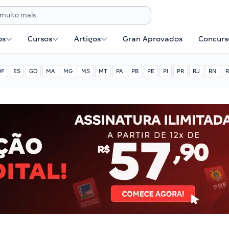
os
Cursos
Artigos
Gran Aprovados
Concurse
DF
ES
GO
MA
MG
MS
MT
PA
PB
PE
PI
PR
RJ
RN
R