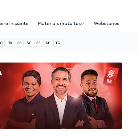
iro Iniciante
Materiais gratuitos
Webstories
O
RR
RS
SC
SE
SP
TO