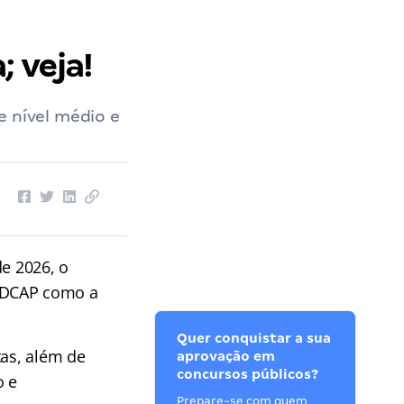
 veja!
e nível médio e
de 2026, o
 IDCAP como a
Quer conquistar a sua
tas, além de
aprovação em
concursos públicos?
o e
Prepare-se com quem