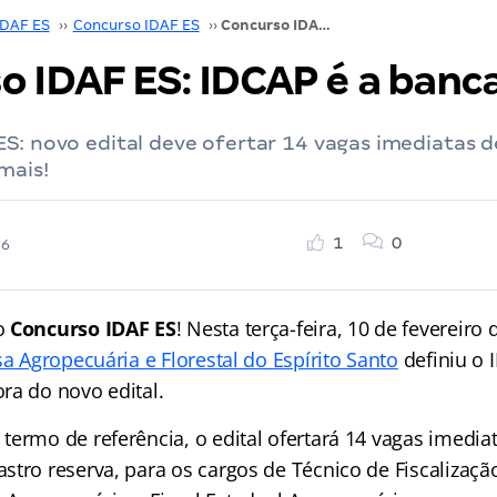
IDAF ES
››
Concurso IDAF ES
››
Concurso IDAF ES: IDCAP é a banca; veja!
 IDAF ES: IDCAP é a banca;
S: novo edital deve ofertar 14 vagas imediatas d
mais!
1
0
26
o
Concurso IDAF ES
! Nesta terça-feira, 10 de fevereiro 
sa Agropecuária e Florestal do Espírito Santo
definiu o
ra do novo edital.
termo de referência, o edital ofertará 14 vagas imedia
stro reserva, para os cargos de Técnico de Fiscalizaçã