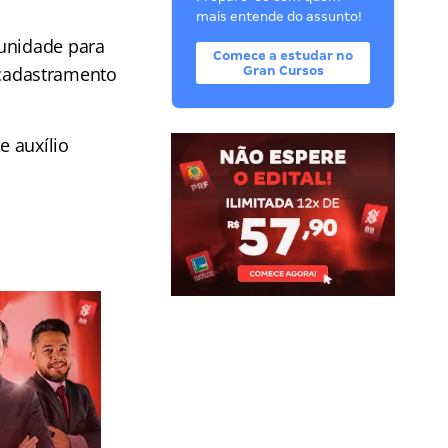
mais entende do assunto!
tunidade para
Comece a estudar no
cadastramento
Gran Cursos
e auxílio