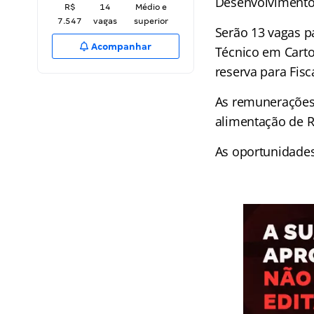
Desenvolvimento 
R$
14
Médio e
7.547
vagas
superior
Serão 13 vagas p
Acompanhar
Técnico em Cart
reserva para Fisc
As remunerações 
alimentação de R
As oportunidades