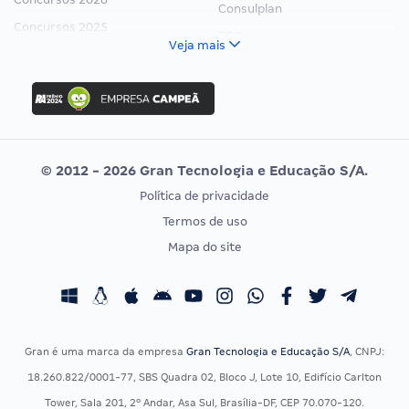
Consulplan
Concursos 2025
FCC
Veja mais
Concurso Nacional Unificado
FGV
Concurso Ibama
Idecan
Concurso MPU
Selecon
Editais publicados
Uniase
© 2012 - 2026 Gran Tecnologia e Educação S/A.
Vunesp
Política de privacidade
CONCURSOS POR PROFISSÃO
EXAME DE ORDEM
Termos de uso
Concursos Administrativos
OAB
Mapa do site
Concursos Educação
Prova OAB
Concursos Fiscais
Calendário OAB
Concursos Jurídicos
Questões OAB
Concursos Militares
Recursos OAB
Gran é uma marca da empresa
Gran Tecnologia e Educação S/A
, CNPJ:
Concursos Policiais
Exame de Ordem
18.260.822/0001-77, SBS Quadra 02, Bloco J, Lote 10, Edifício Carlton
Concursos Saúde
Tower, Sala 201, 2º Andar, Asa Sul, Brasília-DF, CEP 70.070-120.