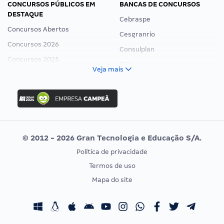
CONCURSOS PÚBLICOS EM
BANCAS DE CONCURSOS
DESTAQUE
Cebraspe
Concursos Abertos
Cesgranrio
Concursos 2026
Consulplan
Concursos 2025
FCC
Veja mais
Concurso Nacional Unificado
FGV
Concurso Ibama
Idecan
Concurso MPU
Selecon
Editais publicados
Uniase
© 2012 - 2026 Gran Tecnologia e Educação S/A.
Vunesp
Política de privacidade
CONCURSOS POR PROFISSÃO
EXAME DE ORDEM
Termos de uso
Concursos Administrativos
OAB
Mapa do site
Concursos Educação
Prova OAB
Concursos Fiscais
Calendário OAB
Concursos Jurídicos
Questões OAB