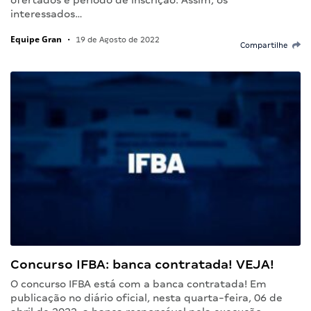
ofertados e período de inscrição. Assim, os
interessados…
Equipe Gran
•
19 de Agosto de 2022
Compartilhe
Concurso IFBA: banca contratada! VEJA!
O concurso IFBA está com a banca contratada! Em
publicação no diário oficial, nesta quarta-feira, 06 de