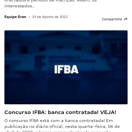
ofertados e período de inscrição. Assim, os
interessados…
Equipe Gran
•
19 de Agosto de 2022
Compartilhe
Concurso IFBA: banca contratada! VEJA!
O concurso IFBA está com a banca contratada! Em
publicação no diário oficial, nesta quarta-feira, 06 de