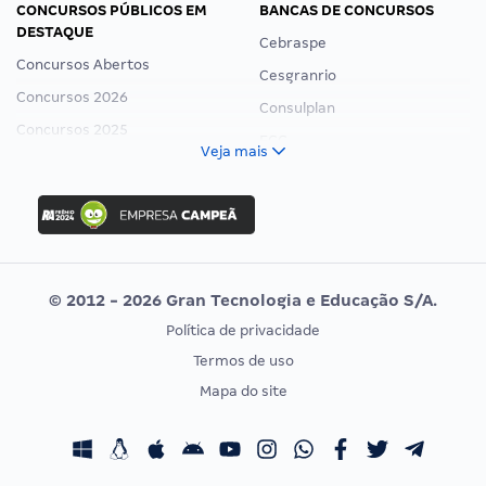
CONCURSOS PÚBLICOS EM
BANCAS DE CONCURSOS
DESTAQUE
Cebraspe
Concursos Abertos
Cesgranrio
Concursos 2026
Consulplan
Concursos 2025
FCC
Veja mais
Concurso Nacional Unificado
FGV
Concurso Ibama
Idecan
Concurso MPU
Selecon
Editais publicados
Uniase
© 2012 - 2026 Gran Tecnologia e Educação S/A.
Vunesp
Política de privacidade
CONCURSOS POR PROFISSÃO
EXAME DE ORDEM
Termos de uso
Concursos Administrativos
OAB
Mapa do site
Concursos Educação
Prova OAB
Concursos Fiscais
Calendário OAB
Concursos Jurídicos
Questões OAB