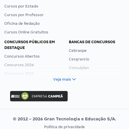
Cursos por Estado
Cursos por Professor
Oficina de Redação
Cursos Online Gratuitos
CONCURSOS PÚBLICOS EM
BANCAS DE CONCURSOS
DESTAQUE
Cebraspe
Concursos Abertos
Cesgranrio
Concursos 2026
Consulplan
Concursos 2025
FCC
Veja mais
Concurso Nacional Unificado
FGV
Concurso Ibama
Idecan
Concurso MPU
Selecon
Editais publicados
Uniase
© 2012 - 2026 Gran Tecnologia e Educação S/A.
Vunesp
Política de privacidade