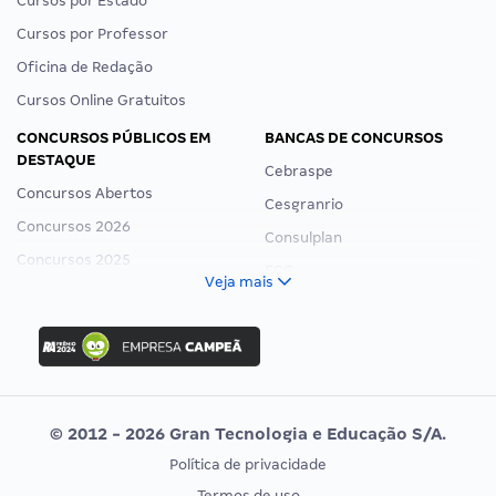
Cursos por Estado
Cursos por Professor
Oficina de Redação
Cursos Online Gratuitos
CONCURSOS PÚBLICOS EM
BANCAS DE CONCURSOS
DESTAQUE
Cebraspe
Concursos Abertos
Cesgranrio
Concursos 2026
Consulplan
Concursos 2025
FCC
Veja mais
Concurso Nacional Unificado
FGV
Concurso Ibama
Idecan
Concurso MPU
Selecon
Editais publicados
Uniase
© 2012 - 2026 Gran Tecnologia e Educação S/A.
Vunesp
Política de privacidade
CONCURSOS POR PROFISSÃO
EXAME DE ORDEM
Termos de uso