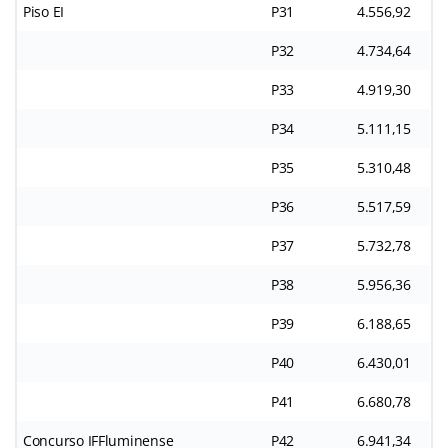
Piso EI
P31
4.556,92
P32
4.734,64
P33
4.919,30
P34
5.111,15
P35
5.310,48
P36
5.517,59
P37
5.732,78
P38
5.956,36
P39
6.188,65
P40
6.430,01
P41
6.680,78
Concurso IFFluminense
P42
6.941,34