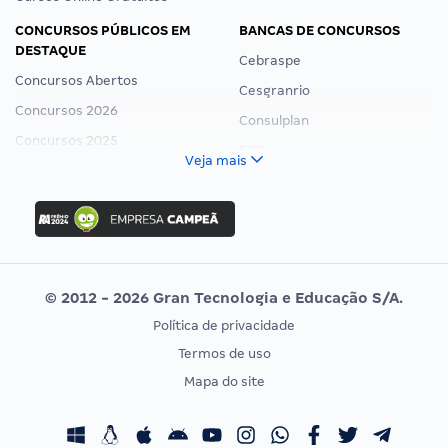
CONCURSOS PÚBLICOS EM
BANCAS DE CONCURSOS
DESTAQUE
Cebraspe
Concursos Abertos
Cesgranrio
Concursos 2026
Consulplan
Concursos 2025
FCC
Veja mais
Concurso Nacional Unificado
FGV
Concurso Ibama
Idecan
Concurso MPU
Selecon
Editais publicados
Uniase
© 2012 - 2026 Gran Tecnologia e Educação S/A.
Vunesp
Política de privacidade
CONCURSOS POR PROFISSÃO
EXAME DE ORDEM
Termos de uso
Concursos Administrativos
OAB
Mapa do site
Concursos Educação
Prova OAB
Concursos Fiscais
Calendário OAB